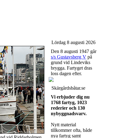
Lördag 8 augusti 2026
Den 8 augusti 1947 går
s/s Gustavsberg V
på
grund vid Lindeviks
brygga. Fartyget dras
loss dagen efter.
Skärgårdsbåtar.se
Vi erbjuder dig nu
1768 fartyg, 1023
rederier och 130
nybyggnadsvarv.
Nytt material
tillkommer ofta, både
nya fartyg samt
und vid Riddarholmen.