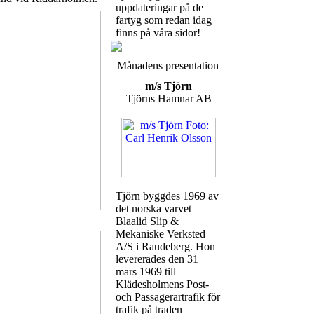
uppdateringar på de
fartyg som redan idag
finns på våra sidor!
Månadens presentation
m/s Tjörn
Tjörns Hamnar AB
Tjörn byggdes 1969 av
det norska varvet
Blaalid Slip &
Mekaniske Verksted
A/S i Raudeberg. Hon
levererades den 31
mars 1969 till
Klädesholmens Post-
och Passagerartrafik för
trafik på traden