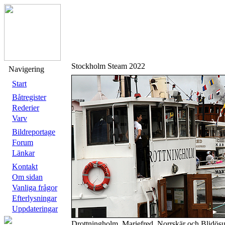
Stockholm Steam 2022
Navigering
Start
Båtregister
Rederier
Varv
Bildreportage
Forum
Länkar
Kontakt
Om sidan
Vanliga frågor
Efterlysningar
Uppdateringar
Drottningholm, Mariefred, Norrskär och Blidös