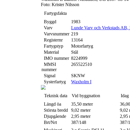
Foto: Krister Nilsson
Fartygsfakta
Byggd
1983
Varv
Lunde Varv och Verkstads AB,
Varvsnummer
219
Registernr
13164
Fartygstyp
Motorfartyg
Material
Stål
IMO nummer
8224999
MMSI
265522510
nummer
Signal
SKNW
Systerfartyg
Waxholm I
Teknisk data
Vid byggnation
Idag
Längd öa
35,50 meter
36,00
Största bredd
9,02 meter
9,02 
Djupgående
2,95 meter
2,95 
Brt/Nrt
387/148
387/