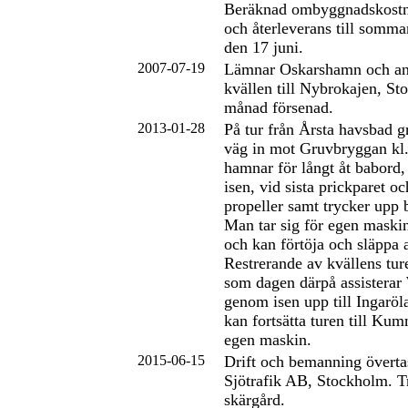
Beräknad ombyggnadskostn
och återleverans till sommar
den 17 juni.
2007-07-19
Lämnar Oskarshamn och a
kvällen till Nybrokajen, St
månad försenad.
2013-01-28
På tur från Årsta havsbad 
väg in mot Gruvbryggan kl
hamnar för långt åt babord
isen, vid sista prickparet o
propeller samt trycker upp 
Man tar sig för egen maskin
och kan förtöja och släppa 
Restrerande av kvällens tur
som dagen därpå assisterar
genom isen upp till Ingarö
kan fortsätta turen till Ku
egen maskin.
2015-06-15
Drift och bemanning övert
Sjötrafik AB, Stockholm. T
skärgård.