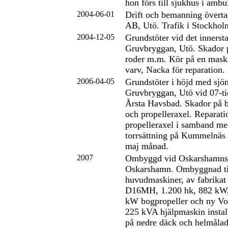
hon förs till sjukhus i ambu
2004-06-01
Drift och bemanning överta
AB, Utö. Trafik i Stockhol
2004-12-05
Grundstöter vid det innersta
Gruvbryggan, Utö. Skador p
roder m.m. Kör på en mask
varv, Nacka för reparation.
2006-04-05
Grundstöter i höjd med sjö
Gruvbryggan, Utö vid 07-ti
Årsta Havsbad. Skador på b
och propelleraxel. Reparati
propelleraxel i samband me
torrsättning på Kummelnäs
maj månad.
2007
Ombyggd vid Oskarshamns 
Oskarshamn. Ombyggnad till
huvudmaskiner, av fabrikat
D16MH, 1.200 hk, 882 kW,
kW bogpropeller och ny V
225 kVA hjälpmaskin instal
på nedre däck och helmålad