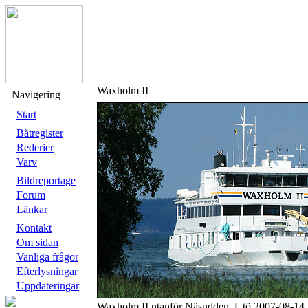
Waxholm II
Navigering
Start
Båtregister
Rederier
Varv
Bildreportage
Forum
Länkar
Kontakt
Om sidan
Vanliga frågor
Efterlysningar
Uppdateringar
Waxholm II utanför Näsudden, Utö 2007-08-14