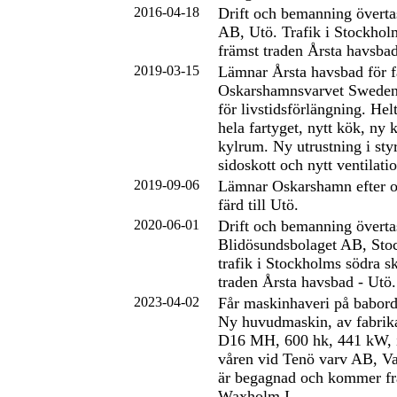
2016-04-18
Drift och bemanning överta
AB, Utö. Trafik i Stockhol
främst traden Årsta havsbad
2019-03-15
Lämnar Årsta havsbad för f
Oskarshamnsvarvet Swede
för livstidsförlängning. Hel
hela fartyget, nytt kök, ny 
kylrum. Ny utrustning i sty
sidoskott och nytt ventilati
2019-09-06
Lämnar Oskarshamn efter 
färd till Utö.
2020-06-01
Drift och bemanning överta
Blidösundsbolaget AB, Stoc
trafik i Stockholms södra s
traden Årsta havsbad - Utö.
2023-04-02
Får maskinhaveri på babor
Ny huvudmaskin, av fabrik
D16 MH, 600 hk, 441 kW, i
våren vid Tenö varv AB, V
är begagnad och kommer frå
Waxholm I.