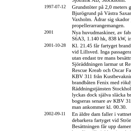
Sjötrafik AB, Stockholm.
1997-07-12
Grundstöter på 2,0 meters
Bjurögrund på Västra Saxar
Vaxholm. Ådrar sig skador
propellerarrangemangen.
2001
Nya huvudmaskiner, av fabr
S6A3, 1.140 hk, 838 kW, in
2001-10-28
Kl. 21.45 får fartyget bra
vid Lillsved. Inga passager
utan endast tre mans besätt
Sjöräddningen larmar ut Re
Rescue Kreab och Oscar F
KBV 311 från Kustbevakni
brandbåten Fenix med rökd
Räddningstjänsten Stockho
lyckas dock själva släcka b
bogseras senare av KBV 311
man ankommer kl. 00.30.
2002-09-11
En äldre dam faller i vattne
debarkera fartyget vid Strö
Besättningen får upp damen