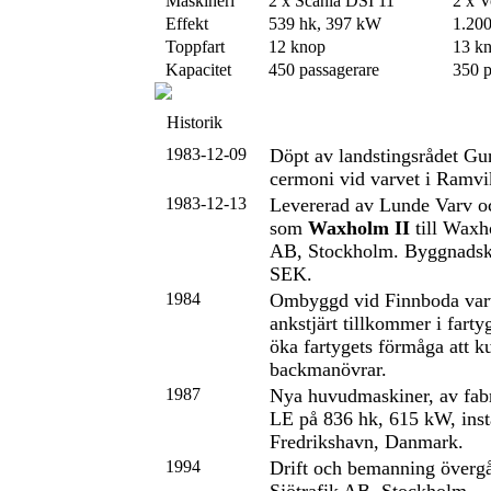
Maskineri
2 x Scania DSI 11
2 x 
Effekt
539 hk, 397 kW
1.20
Toppfart
12 knop
13 k
Kapacitet
450 passagerare
350 p
Historik
1983-12-09
Döpt av landstingsrådet Gu
cermoni vid varvet i Ramvi
1983-12-13
Levererad av Lunde Varv o
som
Waxholm II
till Waxh
AB, Stockholm. Byggnadsko
SEK.
1984
Ombyggd vid Finnboda var
ankstjärt tillkommer i fartyg
öka fartygets förmåga att k
backmanövrar.
1987
Nya huvudmaskiner, av fa
LE på 836 hk, 615 kW, insta
Fredrikshavn, Danmark.
1994
Drift och bemanning övergå