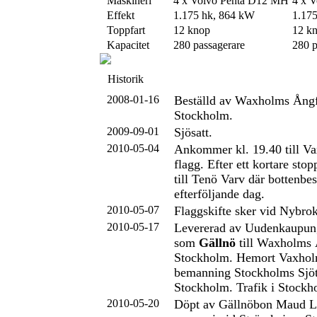
Maskineri
4 x Volvo Penta D12 MH
4 x 
Effekt
1.175 hk, 864 kW
1.17
Toppfart
12 knop
12 k
Kapacitet
280 passagerare
280 p
Historik
2008-01-16
Beställd av Waxholms Ång
Stockholm.
2009-09-01
Sjösatt.
2010-05-04
Ankommer kl. 19.40 till Va
flagg. Efter ett kortare sto
till Tenö Varv där bottenbes
efterföljande dag.
2010-05-07
Flaggskifte sker vid Nybrok
2010-05-17
Levererad av Uudenkaupun
som
Gällnö
till Waxholms 
Stockholm. Hemort Vaxholm
bemanning Stockholms Sjöt
Stockholm. Trafik i Stockh
2010-05-20
Döpt av Gällnöbon Maud L