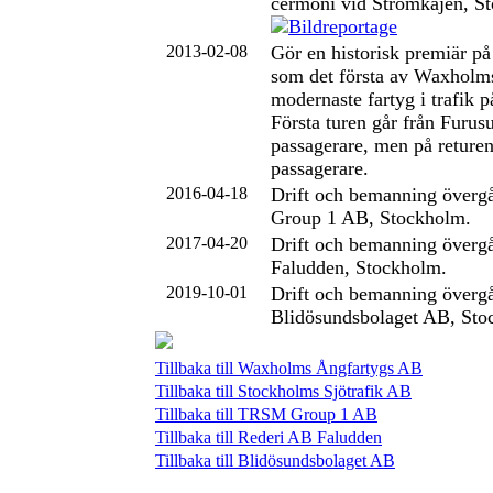
cermoni vid Strömkajen, S
2013-02-08
Gör en historisk premiär p
som det första av Waxholm
modernaste fartyg i trafik p
Första turen går från Furus
passagerare, men på reture
passagerare.
2016-04-18
Drift och bemanning överg
Group 1 AB, Stockholm.
2017-04-20
Drift och bemanning övergå
Faludden, Stockholm.
2019-10-01
Drift och bemanning övergår
Blidösundsbolaget AB, Sto
Tillbaka till Waxholms Ångfartygs AB
Tillbaka till Stockholms Sjötrafik AB
Tillbaka till TRSM Group 1 AB
Tillbaka till Rederi AB Faludden
Tillbaka till Blidösundsbolaget AB