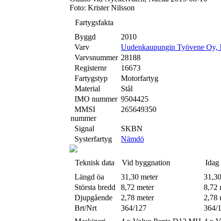
Foto: Krister Nilsson
Fartygsfakta
Byggd
2010
Varv
Uudenkaupungin Työvene Oy, N
Varvsnummer
28188
Registernr
16673
Fartygstyp
Motorfartyg
Material
Stål
IMO nummer
9504425
MMSI
265649350
nummer
Signal
SKBN
Systerfartyg
Nämdö
Teknisk data
Vid byggnation
Idag
Längd öa
31,30 meter
31,30
Största bredd
8,72 meter
8,72 
Djupgående
2,78 meter
2,78 
Brt/Nrt
364/127
364/