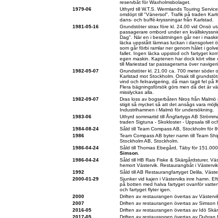
reservbåt för Waxholmsbolaget.
1979-06
Uthyrd till W.T.S. Wermlands Touring Service 
omdöpt till "Vänersol". Trafik på traden Kar
dans- och buffé-kryssningar från Karlstad.
1981-05-16
Grundstöter strax före kl. 24.00 vid Onsö u
passagerare ombord under en kvällskryssn
Dag". När en i besättningen går ner i mask
läcka uppstått lämnas luckan i dansgolvet
som går förbi ramlar ner genom hålet i golve
fallet. Ingen läcka uppstod och fartyget kom
egen maskin. Kaptenen har dock kört vilse oc
till Mariestad tar passagerarna över naviger
1982-05-07
Grundstöter kl. 21.00 ca. 700 meter söder 
Karlstad mot Stockholm. Orsak till grundstö
vind och felnavigering, då man tagit fel på
Flera bägningsförsök görs men då det är väl
misslyckas alla.
1982-09-07
Dras loss av bogserbåten Niros från Malmö eft
stigit så mycket så att det ansågs vara möjli
Industrihamnen i Malmö för undersökning.
1983-06
Uthyrd sommartid till Ångfartygs AB Strömm
traden Sigtuna - Skokloster - Uppsala till 
1984-08-24
Såld till Team Compass AB, Stockholm för 
1986
Team Compass AB byter namn till Team Shi
Stockholm AB, Stockholm.
1986-04-24
Såld till Thomas Ebegård, Täby för 151.000
Simson
.
1986-04-24
Såld till HB Rais Fiske & Skärgårdsturer, V
hemort Västervik. Restaurangbåt i Västervi
1992
Såld till AB Restaurangfartyget Delila, Väst
2000-01-29
Sjunker vid kajen i Västerviks inre hamn. E
på botten med halva fartyget ovanför vatte
och fartyget flyter igen.
2000
Driften av restaurangen övertas av Västervik
2007
Driften av restaurangen övertas av Simson 
2016-05
Driften av restaurangen övertas av Idö Skä
2017-05
Driften av restaurangen övertas av Duhran E