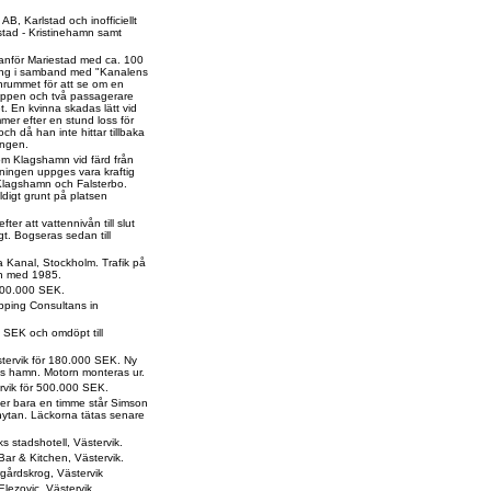
AB, Karlstad och inofficiellt
lstad - Kristinehamn samt
tanför Mariestad med ca. 100
ing i samband med "Kanalens
inrummet för att se om en
 öppen och två passagerare
t. En kvinna skadas lätt vid
mer efter en stund loss för
h då han inte hittar tillbaka
ingen.
om Klagshamn vid färd från
tningen uppges vara kraftig
 Klagshamn och Falsterbo.
digt grunt på platsen
er att vattennivån till slut
gt. Bogseras sedan till
a Kanal, Stockholm. Trafik på
och med 1985.
800.000 SEK.
pping Consultans in
 SEK och omdöpt till
ästervik för 180.000 SEK. Ny
ks hamn. Motorn monteras ur.
ervik för 500.000 SEK.
fter bara en timme står Simson
nytan. Läckorna tätas senare
s stadshotell, Västervik.
Bar & Kitchen, Västervik.
rgårdskrog, Västervik
lezovic, Västervik