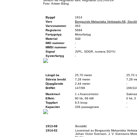
Simson vid Högmarsö varv, Högmarsö 2025-06-24
Foto: Krister Bång
Fartygsfakta
Byggd
1914
Varv
Bergsunds Mekaniska Verkstads AB, Stock
Varvsnummer
363
Registernr
5684
Fartygstyp
Motorfartyg
Material
Stål
IMO nummer
-
MMSI nummer
-
Signal
JVFL, SDGR, numera SGYU
Systerfartyg
-
Teknisk data
Vid byggnation
Idag
Längd öa
25,70 meter
25,70 
Största bredd
7,28 meter
7,28 me
Djupgående
2,44 meter
-
Brt/Nrt
147/99
166/11
Maskineri
1 x Avancemotor
Saknas
Effekt
90 hk, 66 kW
0 hk, 0
Toppfart
9,5 knop
-
Kapacitet
336 passagerare
-
Historik
1913-08
Beställd.
1914-02
Levererad av Bergsunds Mekaniska Verks
Johan Victor Svenson, J. V. Svensons Moto