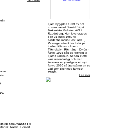
Fler bilder
holm
Tjörn byggdes 1969 av det
norska varvet Blaalid Slip &
Mekaniske Verksted A/S i
Raudeberg. Hon levererades
den 31 mars 1969 till
Klädesholmens Post- och
Passagerartrafik för trafik på
traden Klädesholmen -
Tjörnekalv - Rönnäng - Dyrön -
Åstol. 1975 såldes fartyget till
Tjörns kommun. Sedan 1998
varit reservfartyg och med
leverans av ytterligare ett nytt
fartyg 2026 så återstårnu att se
vad som sker med fartyget
meter
framåt.
Läs mer
ter
0
 kW
tads AB som
Avance I
till
rfabrik, Nacka. Hemort