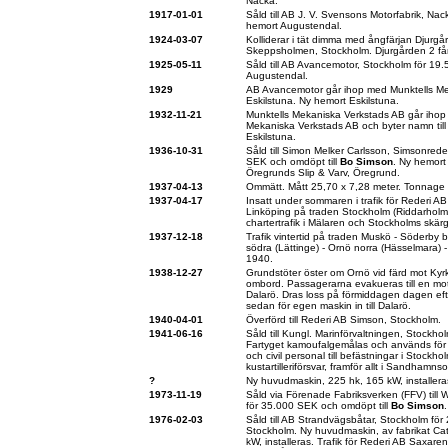
Nacka.
1917-01-01
Såld till AB J. V. Svensons Motorfabrik, Na
hemort Augustendal.
1924-03-07
Kolliderar i tät dimma med ångfärjan Djurgå
Skeppsholmen, Stockholm. Djurgården 2 får 
1925-05-11
Såld till AB Avancemotor, Stockholm för 1
Augustendal.
1929
AB Avancemotor går ihop med Munktells Me
Eskilstuna. Ny hemort Eskilstuna.
1932-11-21
Munktells Mekaniska Verkstads AB går ihop 
Mekaniska Verkstads AB och byter namn till
Eskilstuna.
1936-10-31
Såld till Simon Melker Carlsson, Simsonrede
SEK och omdöpt till
Bo Simson
. Ny hemor
Öregrunds Slip & Varv, Öregrund.
1937-04-13
Ommätt. Mått 25,70 x 7,28 meter. Tonnage
1937-04-17
Insatt under sommaren i trafik för Rederi A
Linköping på traden Stockholm (Riddarholm
chartertrafik i Mälaren och Stockholms skär
1937-12-18
Trafik vintertid på traden Muskö - Söderby 
södra (Lättinge) - Ornö norra (Hässelmara) - 
1940.
1938-12-27
Grundstöter öster om Ornö vid färd mot Ky
ombord. Passagerarna evakueras till en motorb
Dalarö. Dras loss på förmiddagen dagen ef
sedan för egen maskin in till Dalarö.
1940-04-01
Överförd till Rederi AB Simson, Stockholm.
1941-06-16
Såld till Kungl. Marinförvaltningen, Stockho
Fartyget kamoufalgemålas och används för a
och civil personal till befästningar i Stockh
kustartilleriförsvar, framför allt i Sandhamns
?
Ny huvudmaskin, 225 hk, 165 kW, installera
1973-11-19
Såld via Förenade Fabriksverken (FFV) till
för 35.000 SEK och omdöpt till
Bo Simson
1976-02-03
Såld till AB Strandvägsbåtar, Stockholm fö
Stockholm. Ny huvudmaskin, av fabrikat Cat
kW, installeras. Trafik för Rederi AB Saxaren