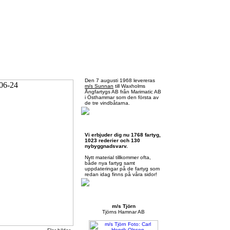
Fredag 7 augusti 2026
Den 7 augusti 1968 levereras
m/s Sunnan
till Waxholms
Ångfartygs AB från Marimatic AB
i Östhammar som den första av
de tre vindbåtarna.
Skärgårdsbåtar.se
Vi erbjuder dig nu 1768 fartyg,
1023 rederier och 130
nybyggnadsvarv.
Nytt material tillkommer ofta,
både nya fartyg samt
uppdateringar på de fartyg som
redan idag finns på våra sidor!
Månadens presentation
m/s Tjörn
Tjörns Hamnar AB