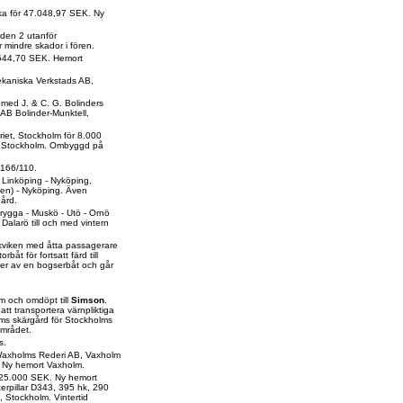
cka för 47.048,97 SEK. Ny
rden 2 utanför
mindre skador i fören.
9.544,70 SEK. Hemort
kaniska Verkstads AB,
med J. & C. G. Bolinders
 AB Bolinder-Munktell,
riet, Stockholm för 8.000
t Stockholm. Ombyggd på
 166/110.
B Linköping - Nyköping,
en) - Nyköping. Även
gård.
brygga - Muskö - Utö - Ornö
Dalarö till och med vintern
rkviken med åtta passagerare
åt för fortsatt färd till
ter av en bogserbåt och går
lm och omdöpt till
Simson
.
tt transportera värnpliktiga
olms skärgård för Stockholms
området.
s.
 Waxholms Rederi AB, Vaxholm
. Ny hemort Vaxholm.
r 25.000 SEK. Ny hemort
erpillar D343, 395 hk, 290
, Stockholm. Vintertid