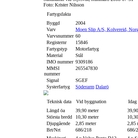
Foto: Krister Nilsson
Fartygsfakta
Byggd
2004
Varv
Moen Slip A/S, Kolvereid, Nor
Varvsnummer
60
Registernr
15846
Fartygstyp
Motorfartyg
Material
Stål
IMO nummer
9309186
MMSI
265547830
nummer
Signal
SGEF
Systerfartyg
Söderarm
Dalarö
Teknisk data
Vid byggnation
Idag
Längd öa
39,90 meter
39,90
Största bredd
10,30 meter
10,30
Djupgående
2,85 meter
2,85 
Brt/Nrt
686/218
686/