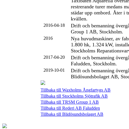
Taxibåten Aquarella övert
restrerande turer medans m
städar upp ombord. Åter i t
kvällen.
2016-04-18
Drift och bemanning överg
Group 1 AB, Stockholm.
2016
Nya huvudmaskiner, av fabr
1.800 hk, 1.324 kW, install
Stockholms Reparationsvar
2017-04-20
Drift och bemanning övergå
Faludden, Stockholm.
2019-10-01
Drift och bemanning övergår
Blidösundsbolaget AB, Sto
Tillbaka till Waxholms Ångfartygs AB
Tillbaka till Stockholms Sjötrafik AB
Tillbaka till TRSM Group 1 AB
Tillbaka till Rederi AB Faludden
Tillbaka till Blidösundsbolaget AB