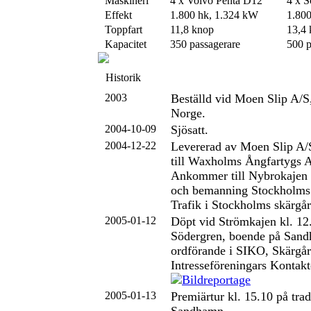
Maskineri
4 x Volvo Penta D12
4 x S
Effekt
1.800 hk, 1.324 kW
1.80
Toppfart
11,8 knop
13,4
Kapacitet
350 passagerare
500 p
Historik
2003
Beställd vid Moen Slip A/S
Norge.
2004-10-09
Sjösatt.
2004-12-22
Levererad av Moen Slip A
till Waxholms Ångfartygs 
Ankommer till Nybrokajen k
och bemanning Stockholms 
Trafik i Stockholms skärgår
2005-01-12
Döpt vid Strömkajen kl. 12
Södergren, boende på Sand
ordförande i SIKO, Skärgå
Intresseföreningars Kontakt
2005-01-13
Premiärtur kl. 15.10 på tra