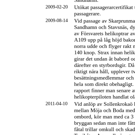
Sandhamn.
2009-02-20
Utökat passagerarcertifikat 
passagerare.
2009-08-14
Vid passage av Skarprunmar
Sandhamn och Stavsnäs, dyk
av Försvarets helikoptrar a
A109 upp på låg höjd bak
norra udde och flyger rakt m
140 knop. Strax innan helik
girar det undan åt babord o
därefter en styrbordsgir. D
riktigt nära håll, upplever t
besättningsmedlemmar och 
hela som direkt obehagligt.
rapport finner man senare a
helikopterpiloten handlat o
2011-04-10
Vid anlöp av Sollenkrokaö k
mellan Möja och Boda med 
ombord, kör man med ca 3 k
bryggan sedan man inte fåt
fåtal trillar omkull och skad