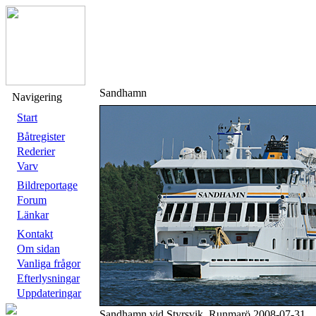
Sandhamn
Navigering
Start
Båtregister
Rederier
Varv
Bildreportage
Forum
Länkar
Kontakt
Om sidan
Vanliga frågor
Efterlysningar
Uppdateringar
Sandhamn vid Styrsvik, Runmarö 2008-07-31