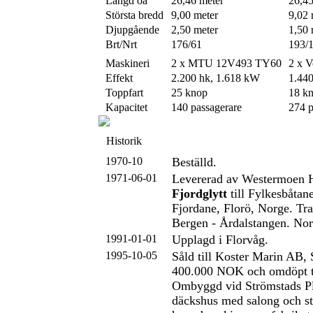
Längd öa
26,46 meter
26,45
Största bredd
9,00 meter
9,02 
Djupgående
2,50 meter
1,50 
Brt/Nrt
176/61
193/
Maskineri
2 x MTU 12V493 TY60
2 x V
Effekt
2.200 hk, 1.618 kW
1.44
Toppfart
25 knop
18 k
Kapacitet
140 passagerare
274 p
Historik
1970-10
Beställd.
1971-06-01
Levererad av Westermoen 
Fjordglytt
till Fylkesbåtan
Fjordane, Florö, Norge. Tra
Bergen - Årdalstangen. No
1991-01-01
Upplagd i Florvåg.
1995-10-05
Såld till Koster Marin AB, 
400.000 NOK och omdöpt t
Ombyggd vid Strömstads Pl
däckshus med salong och st