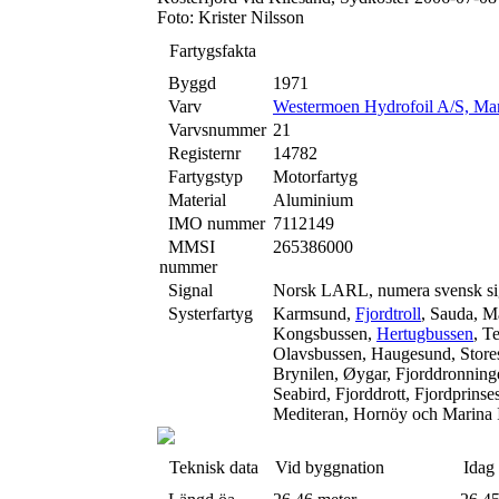
Foto: Krister Nilsson
Fartygsfakta
Byggd
1971
Varv
Westermoen Hydrofoil A/S, Ma
Varvsnummer
21
Registernr
14782
Fartygstyp
Motorfartyg
Material
Aluminium
IMO nummer
7112149
MMSI
265386000
nummer
Signal
Norsk LARL, numera svensk s
Systerfartyg
Karmsund,
Fjordtroll
, Sauda, M
Kongsbussen,
Hertugbussen
, T
Olavsbussen, Haugesund, Store
Brynilen, Øygar, Fjorddronning
Seabird, Fjorddrott, Fjordprinses
Mediteran, Hornöy och Marina 
Teknisk data
Vid byggnation
Idag