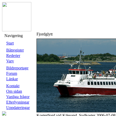
Fjordglytt
Navigering
Start
Båtregister
Rederier
Varv
Bildreportage
Forum
Länkar
Kontakt
Om sidan
Vanliga frågor
Efterlysningar
Uppdateringar
Kosterfjord vid Kilesand, Sydkoster 2006-07-08