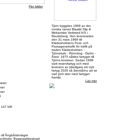
Fler bilder
Tjörn byggdes 1969 av det
norska varvet Blaalid Slip &
Mekaniske Verksted A/S i
Raudeberg. Hon levererades
den 31 mars 1969 till
Klädesholmens Post- och
Passagerartrafik för trafik på
traden Klädesholmen -
Tjörnekalv - Rönnäng - Dyrön -
Åstol. 1975 såldes fartyget till
Tjörns kommun. Sedan 1998
varit reservfartyg och med
leverans av ytterligare ett nytt
fartyg 2026 så återstårnu att se
vad som sker med fartyget
rlisningen
framåt.
Läs mer
meter
ter
ter
8
, 147 kW
n
till Ångbåtsbolaget
 Stockholm. Byggnadskostnad