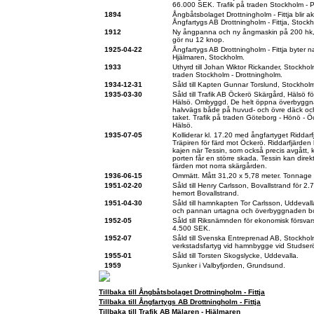
66.000 SEK. Trafik på traden Stockholm - P
1894
Ångbåtsbolaget Drottningholm - Fittja blir 
Ångfartygs AB Drottningholm - Fittja, Stock
1912
Ny ångpanna och ny ångmaskin på 200 hk, 1
gör nu 12 knop.
1925-04-22
Ångfartygs AB Drottningholm - Fittja byter na
Hjälmaren, Stockholm.
1933
Uthyrd till Johan Wiktor Rickander, Stockholm 
traden Stockholm - Drottningholm.
1934-12-31
Såld till Kapten Gunnar Torslund, Stockhol
1935-03-30
Såld till Trafik AB Öckerö Skärgård, Hälsö 
Hälsö. Ombyggd. De helt öppna överbyggn
halvvägs både på huvud- och övre däck oc
taket. Trafik på traden Göteborg - Hönö - Öc
Hälsö.
1935-07-05
Kolliderar kl. 17.20 med ångfartyget Riddar
Träpiren för färd mot Öckerö. Riddarfjärden 
kajen när Tessin, som också precis avgått, k
porten får en större skada. Tessin kan direkt
färden mot norra skärgården.
1936-06-15
Ommätt. Mått 31,20 x 5,78 meter. Tonnage
1951-02-20
Såld till Henry Carlsson, Bovallstrand för 
hemort Bovallstrand.
1951-04-30
Såld till hamnkapten Tor Carlsson, Uddeval
och pannan urtagna och överbyggnaden bo
1952-05
Såld till Riksnämnden för ekonomisk försva
4.500 SEK.
1952-07
Såld till Svenska Entreprenad AB, Stockho
verkstadsfartyg vid hamnbygge vid Studserö
1955-01
Såld till Torsten Skogslycke, Uddevalla.
1959
Sjunker i Valbyfjorden, Grundsund.
Tillbaka till Ångbåtsbolaget Drottningholm - Fittja
Tillbaka till Ångfartygs AB Drottningholm - Fittja
Tillbaka till Trafik AB Mälaren - Hjälmaren