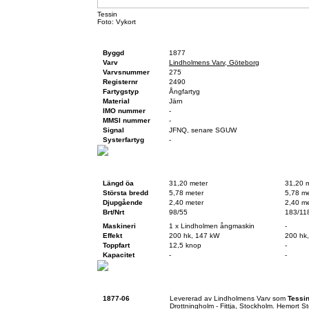
Tessin
Foto: Vykort
Fartygsfakta
Byggd
1877
Varv
Lindholmens Varv, Göteborg
Varvsnummer
275
Registernr
2490
Fartygstyp
Ångfartyg
Material
Järn
IMO nummer
-
MMSI nummer
-
Signal
JFNQ, senare SGUW
Systerfartyg
-
Teknisk data
Vid byggnation
Vid fö
Längd öa
31,20 meter
31,20 
Största bredd
5,78 meter
5,78 me
Djupgående
2,40 meter
2,40 me
Brt/Nrt
98/55
183/11
Maskineri
1 x Lindholmen ångmaskin
-
Effekt
200 hk, 147 kW
200 hk
Toppfart
12,5 knop
-
Kapacitet
-
-
Historik
1877-06
Levererad av Lindholmens Varv som
Tessi
Drottningholm - Fittja, Stockholm. Hemort