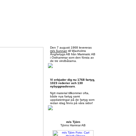
Fredag 7 augusti 2026
Den 7 augusti 1968 levereras
m/s Sunnan
till Waxholms
Ångfartygs AB från Marimatic AB
i Östhammar som den första av
de tre vindbåtarna.
Skärgårdsbåtar.se
Vi erbjuder dig nu 1768 fartyg,
1023 rederier och 130
nybyggnadsvarv.
Nytt material tillkommer ofta,
både nya fartyg samt
uppdateringar på de fartyg som
redan idag finns på våra sidor!
Månadens presentation
m/s Tjörn
Tjörns Hamnar AB