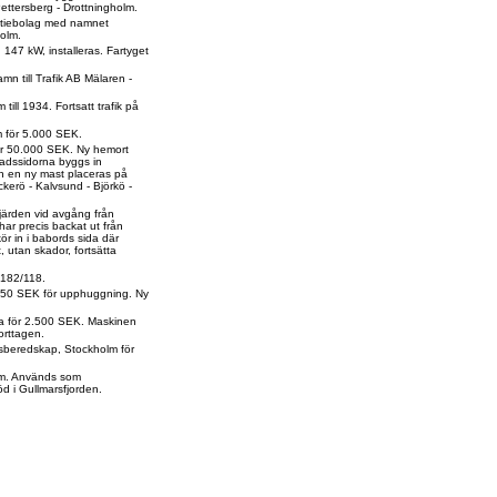
ettersberg - Drottningholm.
aktiebolag med namnet
holm.
47 kW, installeras. Fartyget
mn till Trafik AB Mälaren -
till 1934. Fortsatt trafik på
m för 5.000 SEK.
för 50.000 SEK. Ny hemort
adssidorna byggs in
h en ny mast placeras på
kerö - Kalvsund - Björkö -
fjärden vid avgång från
har precis backat ut från
ör in i babords sida där
, utan skador, fortsätta
 182/118.
2.750 SEK för upphuggning. Ny
la för 2.500 SEK. Maskinen
rttagen.
rsberedskap, Stockholm för
lm. Används som
d i Gullmarsfjorden.