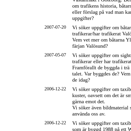
om trafikens historia, båtar
eller förslag på vad man ka
uppgifter?
2007-07-20
Vi söker uppgifter om båta
trafikerar/har trafikerat Va
Vem vet mer om båtarna Yl
färjan Valösund?
2007-05-07
Vi söker uppgifter om sigh
trafikerar eller har trafiker
Framförallt de byggda i tr
talet. Var byggdes de? Vem
de idag?
2006-12-22
Vi söker uppgifter om taxib
kuster, oavsett om det är sm
gärna emot det.
Vi söker även bildmaterial
använda oss av.
2006-12-22
Vi söker uppgifter om taxi
som är byggd 1988 på ett W