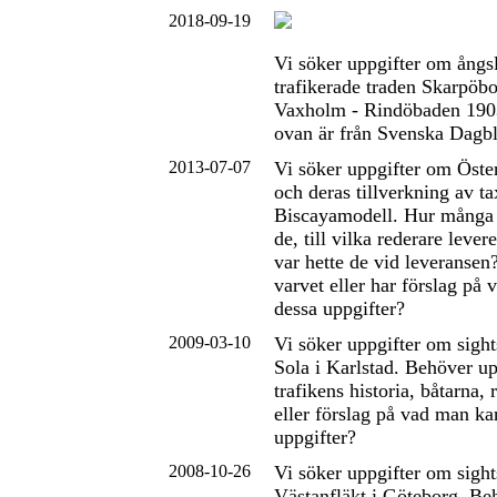
2018-09-19
Vi söker uppgifter om ång
trafikerade traden Skarpöbo
Vaxholm - Rindöbaden 19
ovan är från Svenska Dagb
2013-07-07
Vi söker uppgifter om Öste
och deras tillverkning av ta
Biscayamodell. Hur många 
de, till vilka rederare leve
var hette de vid leveranse
varvet eller har förslag på 
dessa uppgifter?
2009-03-10
Vi söker uppgifter om sigh
Sola i Karlstad. Behöver u
trafikens historia, båtarna,
eller förslag på vad man ka
uppgifter?
2008-10-26
Vi söker uppgifter om sigh
Västanfläkt i Göteborg. Be