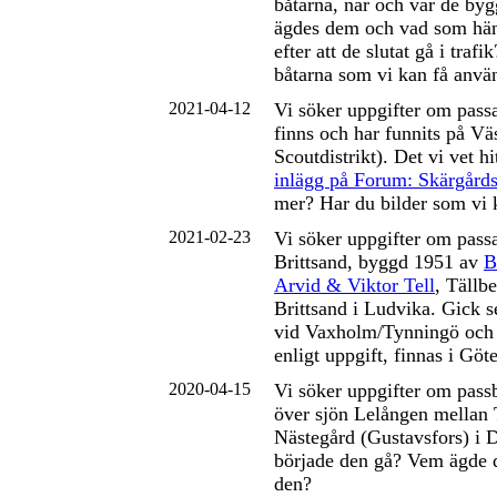
båtarna, när och var de by
ägdes dem och vad som h
efter att de slutat gå i traf
båtarna som vi kan få anvä
2021-04-12
Vi söker uppgifter om pass
finns och har funnits på V
Scoutdistrikt). Det vi vet hit
inlägg på Forum: Skärgårds
mer? Har du bilder som vi 
2021-02-23
Vi söker uppgifter om pass
Brittsand, byggd 1951 av
B
Arvid & Viktor Tell
, Tällbe
Brittsand i Ludvika. Gick s
vid Vaxholm/Tynningö och
enligt uppgift, finnas i Göt
2020-04-15
Vi söker uppgifter om pass
över sjön Lelången mellan
Nästegård (Gustavsfors) i 
började den gå? Vem ägde 
den?