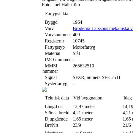
Foto: Joel Hallström
Fartygsfakta
Byggd
1964
Varv
Bröderna Larssons mekaniska v
Varvsnummer
409
Registernr
10745
Fartygstyp
Motorfartyg
Material
Stål
IMO nummer
-
MMSI
265632510
nummer
Signal
SFZR, numera SFE 2511
Systerfartyg
-
Teknisk data
Vid byggnation
Idag
Längd öa
12,97 meter
14,19
Största bredd
4,21 meter
4,21 
Djupgående
1,65 meter
1,65 
Brt/Nrt
23/9
21/6