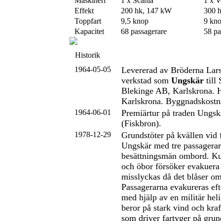
Maskineri
1 x Scania
1 x V
Effekt
200 hk, 147 kW
300 
Toppfart
9,5 knop
9 kn
Kapacitet
68 passagerare
58 pa
Historik
1964-05-05
Levererad av Bröderna Lar
verkstad som
Ungskär
till 
Blekinge AB, Karlskrona. 
Karlskrona. Byggnadskost
1964-06-01
Premiärtur på traden Ungsk
(Fiskbron).
1978-12-29
Grundstöter på kvällen vid 
Ungskär med tre passagerar
besättningsmän ombord. K
och öbor försöker evakuera
misslyckas då det blåser o
Passagerarna evakureras ef
med hjälp av en militär hel
beror på stark vind och kra
som driver fartyger på gru