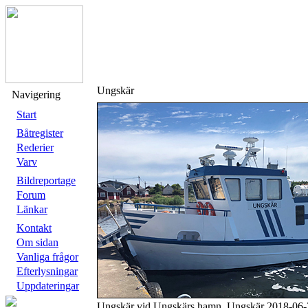
Ungskär
Navigering
Start
Båtregister
Rederier
Varv
Bildreportage
Forum
Länkar
Kontakt
Om sidan
Vanliga frågor
Efterlysningar
Uppdateringar
Ungskär vid Ungskärs hamn, Ungskär 2018-06-