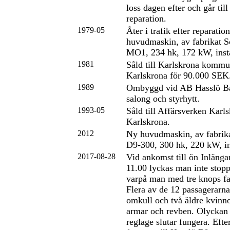
loss dagen efter och går till
reparation.
1979-05
Åter i trafik efter reparatio
huvudmaskin, av fabrikat 
MO1, 234 hk, 172 kW, insta
1981
Såld till Karlskrona kommu
Karlskrona för 90.000 SEK
1989
Ombyggd vid AB Hasslö Båt
salong och styrhytt.
1993-05
Såld till Affärsverken Karl
Karlskrona.
2012
Ny huvudmaskin, av fabrik
D9-300, 300 hk, 220 kW, ins
2017-08-28
Vid ankomst till ön Inlängan
11.00 lyckas man inte stopp
varpå man med tre knops far
Flera av de 12 passagerarn
omkull och två äldre kvinno
armar och revben. Olyckan b
reglage slutar fungera. Efte