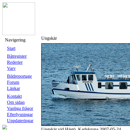
Ungskär
Navigering
Start
Båtregister
Rederier
Varv
Bildreportage
Forum
Länkar
Kontakt
Om sidan
Vanliga frågor
Efterlysningar
Uppdateringar
Ungskär vid Hästö, Karlskrona 2007-05-24