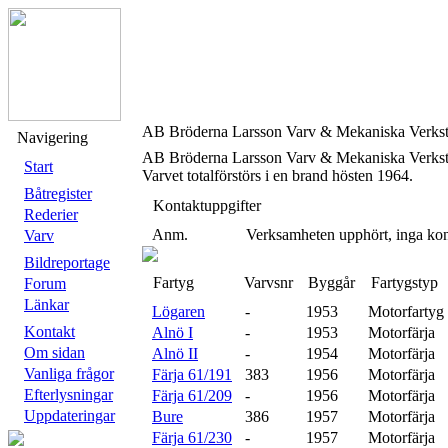
AB Bröderna Larsson Varv & Mekaniska Verks
Navigering
AB Bröderna Larsson Varv & Mekaniska Verkst
Start
Varvet totalförstörs i en brand hösten 1964.
Båtregister
Kontaktuppgifter
Rederier
Anm.
Verksamheten upphört, inga kon
Varv
Bildreportage
Fartyg
Varvsnr
Byggår
Fartygstyp
Forum
Länkar
Lögaren
-
1953
Motorfartyg
Kontakt
Alnö I
-
1953
Motorfärja
Om sidan
Alnö II
-
1954
Motorfärja
Vanliga frågor
Färja 61/191
383
1956
Motorfärja
Efterlysningar
Färja 61/209
-
1956
Motorfärja
Uppdateringar
Bure
386
1957
Motorfärja
Färja 61/230
-
1957
Motorfärja