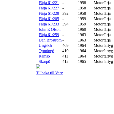
Färja 61/221
-
1958
Motorfärja
Färja 61/227
-
1958
Motorfärja
Färja 61/228
392
1958
Motorfärja
Färja 61/205
-
1959
Motorfärja
Färja 61/233
394
1959
Motorfärja
John E Olson
-
1960
Motorfärja
Färja 61/259
-
1963
Motorfärja
Dan Broström
-
1963
Motorfärja
Ungskär
409
1964
Motorfartyg
Tynningö
410
1964
Motorfartyg
Ramsö
411
1964
Motorfartyg
Skarpö
412
1965
Motorfartyg
Tillbaka till Varv