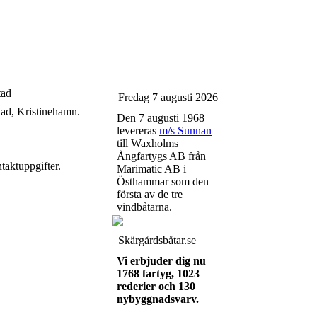
tad
Fredag 7 augusti 2026
ad, Kristinehamn.
Den 7 augusti 1968
levereras
m/s Sunnan
till Waxholms
Ångfartygs AB från
taktuppgifter.
Marimatic AB i
Östhammar som den
första av de tre
vindbåtarna.
Skärgårdsbåtar.se
Vi erbjuder dig nu
1768 fartyg, 1023
rederier och 130
nybyggnadsvarv.