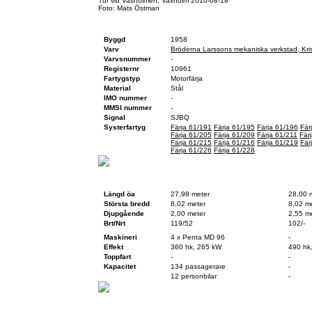
Tur vid Vasholmen, Vaxholm 2010-08-18
Foto: Mats Östman
Fartygsfakta
Byggd
1958
Varv
Bröderna Larssons mekaniska verkstad, Kr
Varvsnummer
-
Registernr
10961
Fartygstyp
Motorfärja
Material
Stål
IMO nummer
-
MMSI nummer
-
Signal
SJBQ
Systerfartyg
Färja 61/191
Färja 61/195
Färja 61/196
Fär
Färja 61/205
Färja 61/209
Färja 61/211
Fär
Färja 61/215
Färja 61/216
Färja 61/219
Fär
Färja 61/226
Färja 61/228
Teknisk data
Vid byggnation
Idag
Längd öa
27,98 meter
28,00 
Största bredd
8,02 meter
8,02 m
Djupgående
2,00 meter
2,55 m
Brt/Nrt
119/52
102/-
Maskineri
4 x Penta MD 96
-
Effekt
360 hk, 265 kW
490 hk
Toppfart
-
-
Kapacitet
134 passagerare
-
12 personbilar
-
Historik