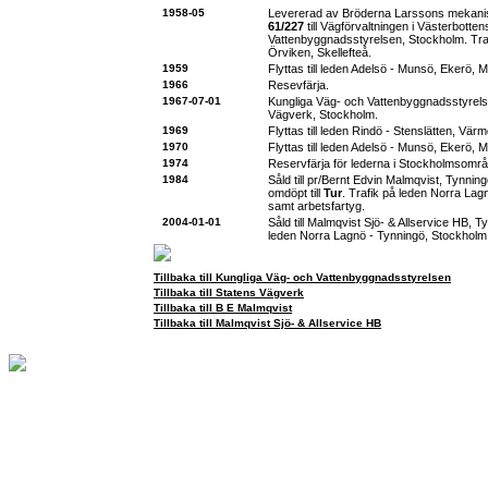
1958-05
Levererad av Bröderna Larssons mekan
61/227
till Vägförvaltningen i Västerbotte
Vattenbyggnadsstyrelsen, Stockholm. Tra
Örviken, Skellefteå.
1959
Flyttas till leden Adelsö - Munsö, Ekerö, 
1966
Resevfärja.
1967-07-01
Kungliga Väg- och Vattenbyggnadsstyrelse
Vägverk, Stockholm.
1969
Flyttas till leden Rindö - Stenslätten, Vär
1970
Flyttas till leden Adelsö - Munsö, Ekerö, 
1974
Reservfärja för lederna i Stockholmsområ
1984
Såld till pr/Bernt Edvin Malmqvist, Tynni
omdöpt till
Tur
. Trafik på leden Norra Lag
samt arbetsfartyg.
2004-01-01
Såld till Malmqvist Sjö- & Allservice HB, Ty
leden Norra Lagnö - Tynningö, Stockholm
Tillbaka till Kungliga Väg- och Vattenbyggnadsstyrelsen
Tillbaka till Statens Vägverk
Tillbaka till B E Malmqvist
Tillbaka till Malmqvist Sjö- & Allservice HB