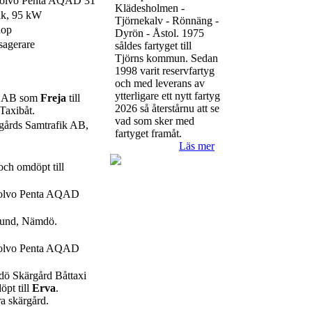
Volvo Penta AQAD 31
Klädesholmen -
hk, 95 kW
Tjörnekalv - Rönnäng -
nop
Dyrön - Åstol. 1975
sagerare
såldes fartyget till
Tjörns kommun. Sedan
1998 varit reservfartyg
och med leverans av
ytterligare ett nytt fartyg
ds AB som
Freja
till
2026 så återstårnu att se
Taxibåt.
vad som sker med
rgårds Samtrafik AB,
fartyget framåt.
Läs mer
och omdöpt till
Volvo Penta AQAD
sund, Nämdö.
Volvo Penta AQAD
dö Skärgård Båttaxi
pt till
Erva
.
ra skärgård.