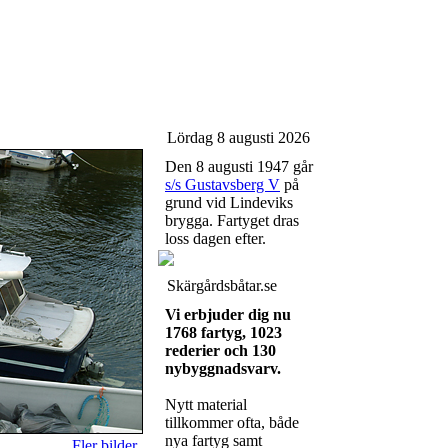
Lördag 8 augusti 2026
Den 8 augusti 1947 går
s/s Gustavsberg V
på
grund vid Lindeviks
brygga. Fartyget dras
loss dagen efter.
Skärgårdsbåtar.se
Vi erbjuder dig nu
1768 fartyg, 1023
rederier och 130
nybyggnadsvarv.
Nytt material
tillkommer ofta, både
nya fartyg samt
Fler bilder