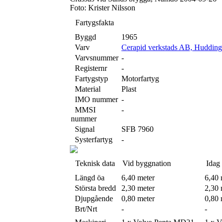
Foto: Krister Nilsson
Fartygsfakta
Byggd
1965
Varv
Cerapid verkstads AB, Hudding
Varvsnummer
-
Registernr
-
Fartygstyp
Motorfartyg
Material
Plast
IMO nummer
-
MMSI
-
nummer
Signal
SFB 7960
Systerfartyg
-
Teknisk data
Vid byggnation
Idag
Längd öa
6,40 meter
6,40 
Största bredd
2,30 meter
2,30 
Djupgående
0,80 meter
0,80 
Brt/Nrt
-
-