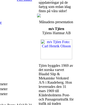
uppdateringar på de
fartyg som redan idag
finns på våra sidor!
Månadens presentation
e
m/s Tjörn
Tjörns Hamnar AB
Tjörn byggdes 1969 av
det norska varvet
Blaalid Slip &
Mekaniske Verksted
A/S i Raudeberg. Hon
meter
levererades den 31
meter
mars 1969 till
meter
Klädesholmens Post-
och Passagerartrafik för
trafik på traden