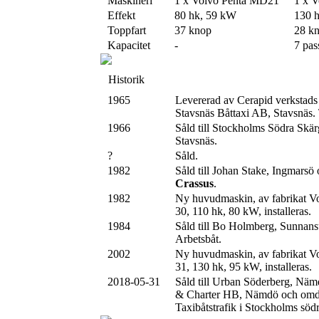
Maskineri
1 x Volvo Penta MD21
1 x 
Effekt
80 hk, 59 kW
130 
Toppfart
37 knop
28 k
Kapacitet
-
7 pas
Historik
1965
Levererad av Cerapid verksta
Stavsnäs Båttaxi AB, Stavsnäs. 
1966
Såld till Stockholms Södra Skä
Stavsnäs.
?
Såld.
1982
Såld till Johan Stake, Ingmarsö 
Crassus
.
1982
Ny huvudmaskin, av fabrikat 
30, 110 hk, 80 kW, installeras.
1984
Såld till Bo Holmberg, Sunnan
Arbetsbåt.
2002
Ny huvudmaskin, av fabrikat 
31, 130 hk, 95 kW, installeras.
2018-05-31
Såld till Urban Söderberg, Näm
& Charter HB, Nämdö och omdö
Taxibåtstrafik i Stockholms söd