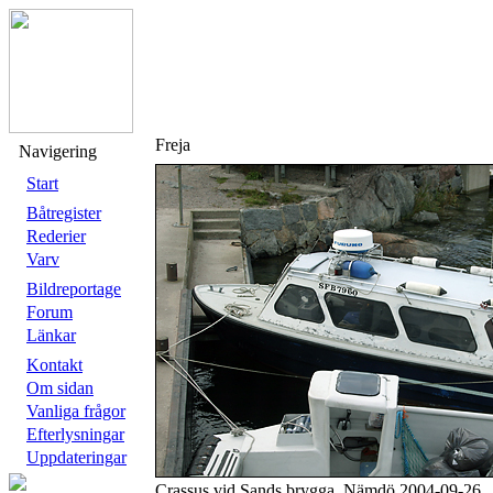
Freja
Navigering
Start
Båtregister
Rederier
Varv
Bildreportage
Forum
Länkar
Kontakt
Om sidan
Vanliga frågor
Efterlysningar
Uppdateringar
Crassus vid Sands brygga, Nämdö 2004-09-26