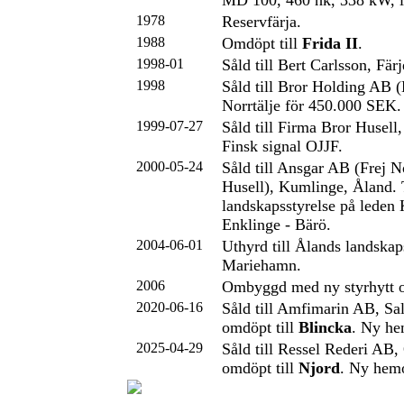
MD 100, 460 hk, 338 kW, in
1978
Reservfärja.
1988
Omdöpt till
Frida II
.
1998-01
Såld till Bert Carlsson, Fär
1998
Såld till Bror Holding AB (
Norrtälje för 450.000 SEK.
1999-07-27
Såld till Firma Bror Husell
Finsk signal OJJF.
2000-05-24
Såld till Ansgar AB (Frej N
Husell), Kumlinge, Åland. 
landskapsstyrelse på leden
Enklinge - Bärö.
2004-06-01
Uthyrd till Ålands landskap
Mariehamn.
2006
Ombyggd med ny styrhytt o
2020-06-16
Såld till Amfimarin AB, Sa
omdöpt till
Blincka
. Ny he
2025-04-29
Såld till Ressel Rederi AB,
omdöpt till
Njord
. Ny hemo