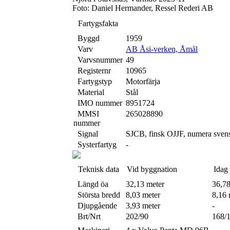
Foto: Daniel Hermander, Ressel Rederi AB
Fartygsfakta
Byggd
1959
Varv
AB Åsi-verken, Åmål
Varvsnummer
49
Registernr
10965
Fartygstyp
Motorfärja
Material
Stål
IMO nummer
8951724
MMSI
265028890
nummer
Signal
SJCB, finsk OJJF, numera sv
Systerfartyg
-
Teknisk data
Vid byggnation
Idag
Längd öa
32,13 meter
36,78
Största bredd
8,03 meter
8,16 
Djupgående
3,93 meter
-
Brt/Nrt
202/90
168/