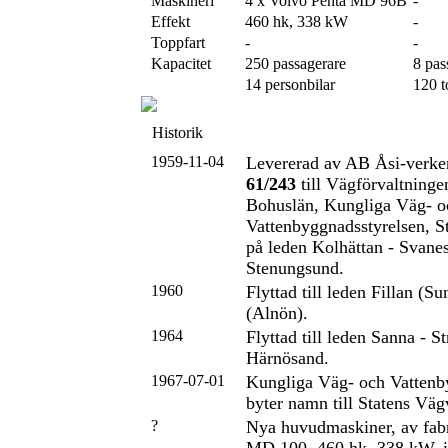
Maskineri
4 x Volvo Penta MD 96B
-
Effekt
460 hk, 338 kW
-
Toppfart
-
-
Kapacitet
250 passagerare
8 pas
14 personbilar
120 t
Historik
1959-11-04
Levererad av AB Åsi-verk
61/243
till Vägförvaltninge
Bohuslän, Kungliga Väg- o
Vattenbyggnadsstyrelsen, S
på leden Kolhättan - Svane
Stenungsund.
1960
Flyttad till leden Fillan (Su
(Alnön).
1964
Flyttad till leden Sanna - 
Härnösand.
1967-07-01
Kungliga Väg- och Vattenb
byter namn till Statens Vä
?
Nya huvudmaskiner, av fabr