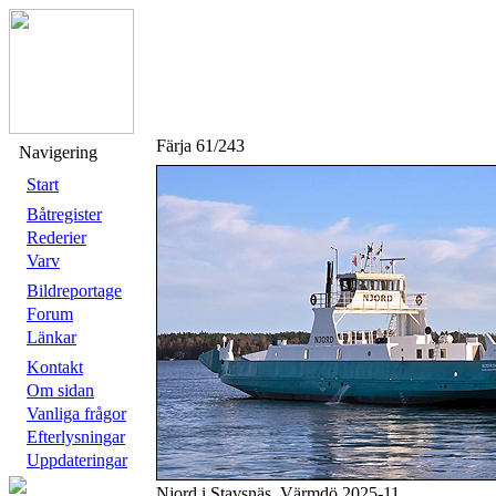
Färja 61/243
Navigering
Start
Båtregister
Rederier
Varv
Bildreportage
Forum
Länkar
Kontakt
Om sidan
Vanliga frågor
Efterlysningar
Uppdateringar
Njord i Stavsnäs, Värmdö 2025-11