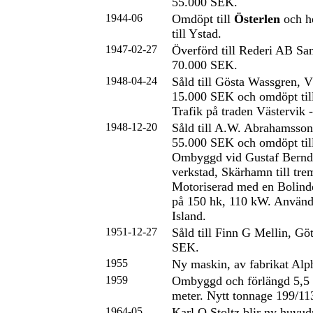
55.000 SEK.
1944-06
Omdöpt till
Österlen
och h
till Ystad.
1947-02-27
Överförd till Rederi AB San
70.000 SEK.
1948-04-24
Såld till Gösta Wassgren, V
15.000 SEK och omdöpt til
Trafik på traden Västervik 
1948-12-20
Såld till A.W. Abrahamsson
55.000 SEK och omdöpt til
Ombyggd vid Gustaf Bernd
verkstad, Skärhamn till tre
Motoriserad med en Bolind
på 150 hk, 110 kW. Används 
Island.
1951-12-27
Såld till Finn G Mellin, Gö
SEK.
1955
Ny maskin, av fabrikat Alpha
1959
Ombyggd och förlängd 5,5 m
meter. Nytt tonnage 199/11
1964-05
Karl O Stoltz blir ny huvudr