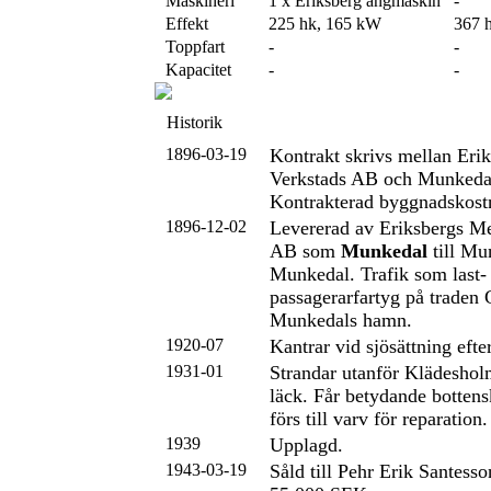
Maskineri
1 x Eriksberg ångmaskin
-
Effekt
225 hk, 165 kW
367 
Toppfart
-
-
Kapacitet
-
-
Historik
1896-03-19
Kontrakt skrivs mellan Eri
Verkstads AB och Munkeda
Kontrakterad byggnadskost
1896-12-02
Levererad av Eriksbergs M
AB som
Munkedal
till Mu
Munkedal. Trafik som last-
passagerarfartyg på traden 
Munkedals hamn.
1920-07
Kantrar vid sjösättning efte
1931-01
Strandar utanför Klädeshol
läck. Får betydande botten
förs till varv för reparation.
1939
Upplagd.
1943-03-19
Såld till Pehr Erik Santess