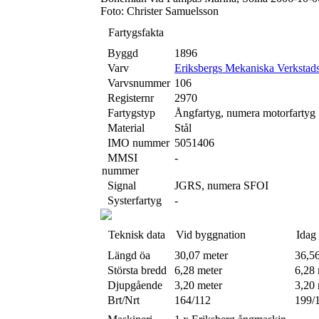
Foto: Christer Samuelsson
Fartygsfakta
Byggd
1896
Varv
Eriksbergs Mekaniska Verkstad
Varvsnummer
106
Registernr
2970
Fartygstyp
Ångfartyg, numera motorfartyg
Material
Stål
IMO nummer
5051406
MMSI
-
nummer
Signal
JGRS, numera SFOI
Systerfartyg
-
Teknisk data
Vid byggnation
Idag
Längd öa
30,07 meter
36,5
Största bredd
6,28 meter
6,28 
Djupgående
3,20 meter
3,20 
Brt/Nrt
164/112
199/