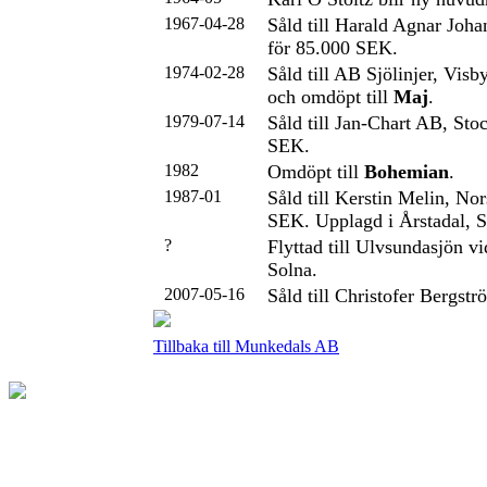
1967-04-28
Såld till Harald Agnar Joh
för 85.000 SEK.
1974-02-28
Såld till AB Sjölinjer, Vis
och omdöpt till
Maj
.
1979-07-14
Såld till Jan-Chart AB, Sto
SEK.
1982
Omdöpt till
Bohemian
.
1987-01
Såld till Kerstin Melin, No
SEK. Upplagd i Årstadal, 
?
Flyttad till Ulvsundasjön 
Solna.
2007-05-16
Såld till Christofer Bergstr
Tillbaka till Munkedals AB