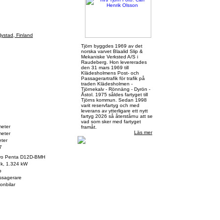
stad, Finland
Tjörn byggdes 1969 av det
norska varvet Blaalid Slip &
Mekaniske Verksted A/S i
Raudeberg. Hon levererades
den 31 mars 1969 till
Klädesholmens Post- och
Passagerartrafik för trafik på
traden Klädesholmen -
Tjörnekalv - Rönnäng - Dyrön -
Åstol. 1975 såldes fartyget till
Tjörns kommun. Sedan 1998
varit reservfartyg och med
leverans av ytterligare ett nytt
fartyg 2026 så återstårnu att se
vad som sker med fartyget
meter
framåt.
Läs mer
meter
ter
7
lvo Penta D12D-BMH
hk, 1.324 kW
p
ssagerare
onbilar