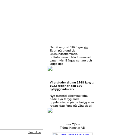
Torsdag 6 augusti 2026
Den 6 augusti 1920 går
s/s
Eden
på grund vid
Bjursundsströmmen,
Loftahammar. Hela förrummet
vattenfylls. Bärgas senare och
läggs upp.
Skärgårdsbåtar.se
Vi erbjuder dig nu 1768 fartyg,
1023 rederier och 130
nybyggnadsvarv.
Nytt material tillkommer ofta,
både nya fartyg samt
uppdateringar på de fartyg som
redan idag finns på våra sidor!
Månadens presentation
m/s Tjörn
Tjörns Hamnar AB
Fler bilder