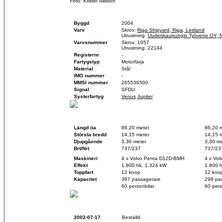
Foto: Krister Nilsson
Fartygsfakta
Byggd
2004
Varv
Skrov:
Riga Shipyard, Riga, Lettland
Utrustning:
Uudenkaupungin Työvene OY, Ny
Varvsnummer
Skrov: 1057
Utrustning: 22144
Registernr
-
Fartygstyp
Motorfärja
Material
Stål
IMO nummer
-
MMSI nummer
265536500
Signal
SFDU
Systerfartyg
Venus
Jupiter
Teknisk data
Vid byggnation
Idag
Längd öa
86,20 meter
86,20 
Största bredd
14,15 meter
14,15 
Djupgående
3,30 meter
3,30 me
Brt/Nrt
737/237
737/23
Maskineri
4 x Volvo Penta D12D-BMH
4 x Vo
Effekt
1.800 hk, 1.324 kW
1.800 
Toppfart
12 knop
12 kno
Kapacitet
397 passagerare
299 pa
60 personbilar
60 pers
Historik
2002-07-17
Beställd.