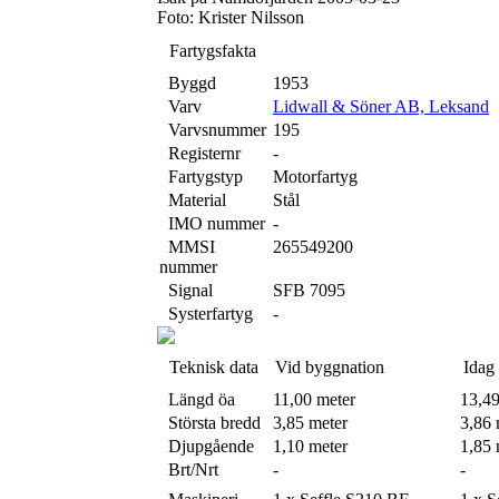
Foto: Krister Nilsson
Fartygsfakta
Byggd
1953
Varv
Lidwall & Söner AB, Leksand
Varvsnummer
195
Registernr
-
Fartygstyp
Motorfartyg
Material
Stål
IMO nummer
-
MMSI
265549200
nummer
Signal
SFB 7095
Systerfartyg
-
Teknisk data
Vid byggnation
Idag
Längd öa
11,00 meter
13,49
Största bredd
3,85 meter
3,86 
Djupgående
1,10 meter
1,85 
Brt/Nrt
-
-