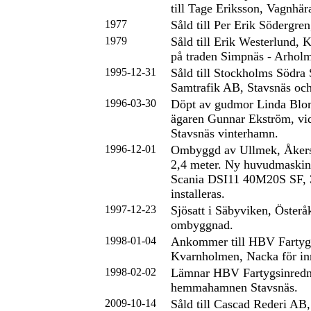
till Tage Eriksson, Vagnhär
1977
Såld till Per Erik Södergren
1979
Såld till Erik Westerlund, 
på traden Simpnäs - Arhol
1995-12-31
Såld till Stockholms Södra
Samtrafik AB, Stavsnäs och
1996-03-30
Döpt av gudmor Linda Blomq
ägaren Gunnar Ekström, vid
Stavsnäs vinterhamn.
1996-12-01
Ombyggd av Ullmek, Åkers
2,4 meter. Ny huvudmaskin,
Scania DSI11 40M20S SF, 
installeras.
1997-12-23
Sjösatt i Säbyviken, Österåk
ombyggnad.
1998-01-04
Ankommer till HBV Fartygs
Kvarnholmen, Nacka för in
1998-02-02
Lämnar HBV Fartygsinrednin
hemmahamnen Stavsnäs.
2009-10-14
Såld till Cascad Rederi AB