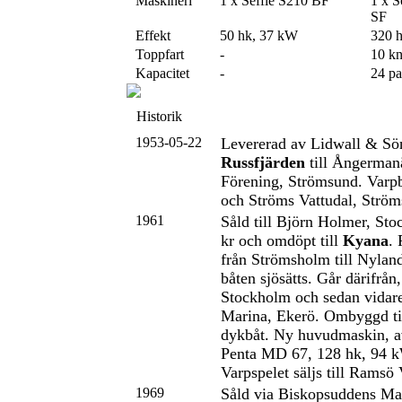
Maskineri
1 x Seffle S210 BF
1 x 
SF
Effekt
50 hk, 37 kW
320 
Toppfart
-
10 k
Kapacitet
-
24 pa
Historik
1953-05-22
Levererad av Lidwall & S
Russfjärden
till Ångermanä
Förening, Strömsund. Varpb
och Ströms Vattudal, Ström
1961
Såld till Björn Holmer, St
kr och omdöpt till
Kyana
. 
från Strömsholm till Nylan
båten sjösätts. Går därifrån,
Stockholm och sedan vidare
Marina, Ekerö. Ombyggd till
dykbåt. Ny huvudmaskin, a
Penta MD 67, 128 hk, 94 kW
Varpspelet säljs till Ramsö
1969
Såld via Biskopsuddens Ma