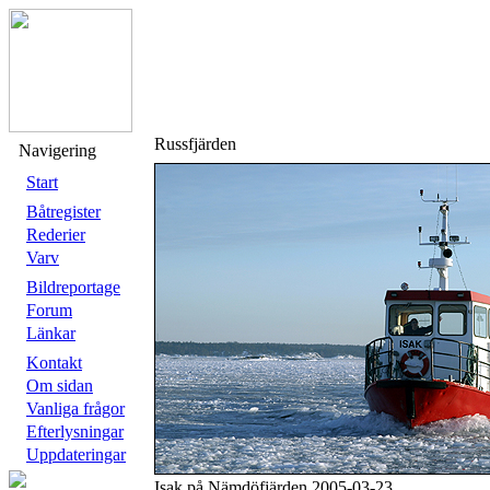
Russfjärden
Navigering
Start
Båtregister
Rederier
Varv
Bildreportage
Forum
Länkar
Kontakt
Om sidan
Vanliga frågor
Efterlysningar
Uppdateringar
Isak på Nämdöfjärden 2005-03-23