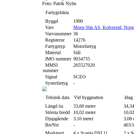
Foto: Patrik Nylin
Fartygsfakta
Byggd
1990
Varv
Moen Slip AS, Kolvereid, Norg
Varvsnummer
36
Registernr
14276
Fartygstyp
Motorfartyg
Material
Stål
IMO nummer
9034755
MMSI
265527020
nummer
Signal
SCEO
Systerfartyg
-
Teknisk data
Vid byggnation
Idag
Längd öa
33,60 meter
34,34
Största bredd
10,02 meter
10,02
Djupgående
3,10 meter
3,08 
Brt/Nrt
-
403/
Maskineri
4 x Scania DSI 11
2 x S