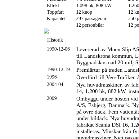
Effekt
1.098 hk, 808 kW
1.26
Toppfart
12 knop
12 k
Kapacitet
297 passagerare
250 p
12 personbilar
12 pe
Historik
1990-12-06
Levererad av Moen Slip A
till Landskrona kommun, L
Byggnadskostnad 20 milj 
1990-12-19
Premiärtur på traden Lands
1996
Överförd till Ven-Trafiken
2004-04
Nya huvudmaskiner, av fab
14, 1.200 hk, 882 kW, insta
2009
Ombyggd under hösten vid
A/S, Esbjerg, Danmark. Ny
på övre däck. Fem vattentät
under bildäck. Nya huvudm
fabrikat Scania DSI 16, 1.
installeras. Minskar från fyr
huvudmaskiner. Nytt passage