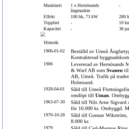
Maskineri
1 x Hernösands
-
ångmaskin
Effekt
100 hk, 73 kW
280 
Toppfart
-
10 k
Kapacitet
-
38 pa
Historik
1906-01-02
Beställd av Umeå Ångfart
Kontrakterad byggnadskost
1906
Levererad av Hernösands M
& Warf AB som
Svanen
ti
AB, Umeå. Trafik på trade
Holmsund.
1928-04-01
Såld till Umeå Flottningsf
omdöpt till
Uman
. Ombyggd
1963-07-30
Såld till Nils Arne Sigvard
för 10.000 kr. Ombyggd. Ma
1970-10-28
Såld till Gunnar Wikström,
8.000 kr.
1979
Såld till Carl-Magnus Ring