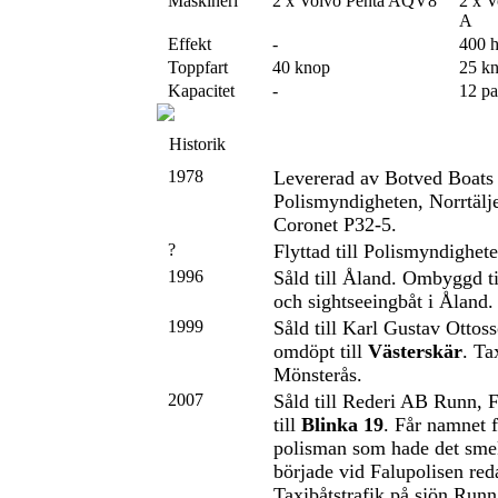
Maskineri
2 x Volvo Penta AQV8
2 x 
A
Effekt
-
400 
Toppfart
40 knop
25 k
Kapacitet
-
12 pa
Historik
1978
Levererad av Botved Boats 
Polismyndigheten, Norrtälje
Coronet P32-5.
?
Flyttad till Polismyndighet
1996
Såld till Åland. Ombyggd til
och sightseeingbåt i Åland.
1999
Såld till Karl Gustav Ottos
omdöpt till
Västerskär
. Ta
Mönsterås.
2007
Såld till Rederi AB Runn, 
till
Blinka 19
. Får namnet f
polisman som hade det sm
började vid Falupolisen re
Taxibåtstrafik på sjön Runn