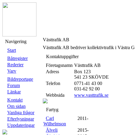
Västtrafik AB
Navigering
Västtrafik AB bedriver kollektivtrafik i Västra G
Start
Kontaktuppgifter
Båtregister
Rederier
Företagsnamn
Västtrafik AB
Varv
Adress
Box 123
541 23 SKÖVDE
Bildreportage
Telefon
0771-41 43 00
Forum
031-62 92 00
Länkar
Webbsida
www.vasttrafik.se
Kontakt
Om sidan
Fartyg
Vanliga frågor
Carl
2011-
Efterlysningar
Wilhelmson
Uppdateringar
Älveli
2015-