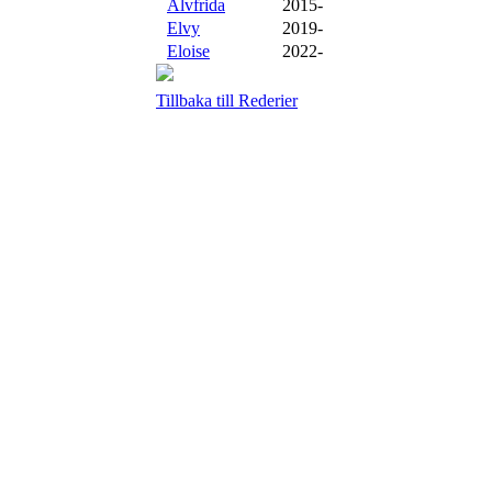
Älvfrida
2015-
Elvy
2019-
Eloise
2022-
Tillbaka till Rederier