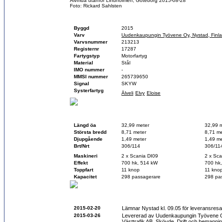
Älvfrida utanför Lindholmen, Göteborg 2015-08-28
Foto: Rickard Sahlsten
Fartygsfakta
Byggd
2015
Varv
Uudenkaupungin Työvene Oy, Nystad, Finl
Varvsnummer
213213
Registernr
17287
Fartygstyp
Motorfartyg
Material
Stål
IMO nummer
-
MMSI nummer
265739650
Signal
SKYW
Systerfartyg
Älveli
Elvy
Eloise
Teknisk data
Vid byggnation
Idag
Längd öa
32,99 meter
32,99 
Största bredd
8,71 meter
8,71 me
Djupgående
1,49 meter
1,49 me
Brt/Nrt
306/114
306/11
Maskineri
2 x Scania DI09
2 x Sca
Effekt
700 hk, 514 kW
700 hk
Toppfart
11 knop
11 kno
Kapacitet
298 passagerare
298 pa
Historik
2015-02-20
Lämnar Nystad kl. 09.05 för leveransresa 
2015-03-26
Levererad av Uudenkaupungin Työvene
Västtrafik AB, Skövde. Drift och bemanni