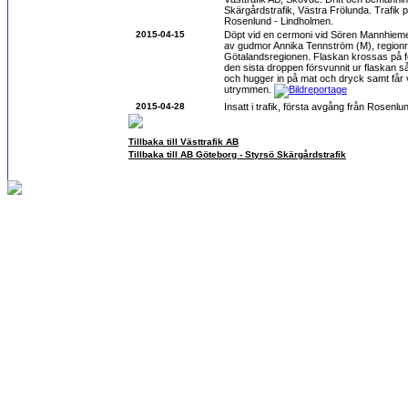
Skärgårdstrafik, Västra Frölunda. Trafik 
Rosenlund - Lindholmen.
2015-04-15
Döpt vid en cermoni vid Sören Mannhiemer
av gudmor Annika Tennström (M), regionr
Götalandsregionen. Flaskan krossas på f
den sista droppen försvunnit ur flaskan så
och hugger in på mat och dryck samt får v
utrymmen.
2015-04-28
Insatt i trafik, första avgång från Rosenlun
Tillbaka till Västtrafik AB
Tillbaka till AB Göteborg - Styrsö Skärgårdstrafik