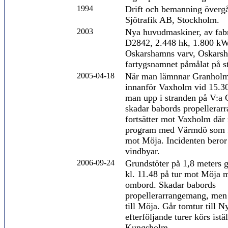
1994
Drift och bemanning övergå
Sjötrafik AB, Stockholm.
2003
Nya huvudmaskiner, av fa
D2842, 2.448 hk, 1.800 kW, 
Oskarshamns varv, Oskars
fartygsnamnet påmålat på st
2005-04-18
När man lämnnar Granholm
innanför Vaxholm vid 15.30
man upp i stranden på V:a
skadar babords propellera
fortsätter mot Vaxholm där 
program med Värmdö som fo
mot Möja. Incidenten beror 
vindbyar.
2006-09-24
Grundstöter på 1,8 meters
kl. 11.48 på tur mot Möja 
ombord. Skadar babords
propellerarrangemang, men 
till Möja. Går tomtur till 
efterföljande turer körs ist
Kungsholm.