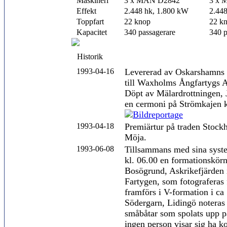
Maskineri
3 x MAN D2842
3 x 
Effekt
2.448 hk, 1.800 kW
2.44
Toppfart
22 knop
22 k
Kapacitet
340 passagerare
340 p
Historik
1993-04-16
Levererad av Oskarshamns
till Waxholms Ångfartygs 
Döpt av Mälardrottningen, J
en cermoni på Strömkajen k
1993-04-18
Premiärtur på traden Stock
Möja.
1993-06-08
Tillsammans med sina syste
kl. 06.00 en formationskörn
Bosögrund, Askrikefjärden 
Fartygen, som fotograferas 
framförs i V-formation i ca
Södergarn, Lidingö noteras 
småbåtar som spolats upp p
ingen person visar sig ha k