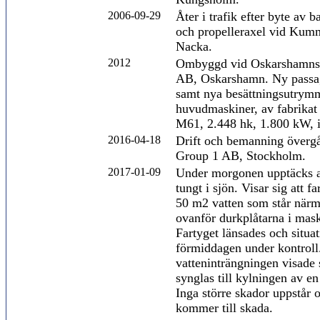
2006-09-29
Åter i trafik efter byte av 
och propelleraxel vid Kumm
Nacka.
2012
Ombyggd vid Oskarshamns
AB, Oskarshamn. Ny passag
samt nya besättningsutrym
huvudmaskiner, av fabrik
M61, 2.448 hk, 1.800 kW, in
2016-04-18
Drift och bemanning överg
Group 1 AB, Stockholm.
2017-01-09
Under morgonen upptäcks at
tungt i sjön. Visar sig att fa
50 m2 vatten som står närm
ovanför durkplåtarna i mas
Fartyget länsades och situ
förmiddagen under kontroll.
vatteninträngningen visade 
synglas till kylningen av en
Inga större skador uppstår 
kommer till skada.