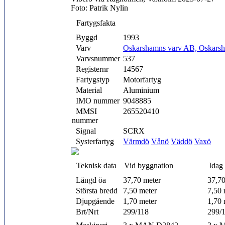
Foto: Patrik Nylin
Fartygsfakta
Byggd
1993
Varv
Oskarshamns varv AB, Oskars
Varvsnummer
537
Registernr
14567
Fartygstyp
Motorfartyg
Material
Aluminium
IMO nummer
9048885
MMSI
265520410
nummer
Signal
SCRX
Systerfartyg
Värmdö
Vånö
Väddö
Vaxö
Teknisk data
Vid byggnation
Idag
Längd öa
37,70 meter
37,70
Största bredd
7,50 meter
7,50 
Djupgående
1,70 meter
1,70 
Brt/Nrt
299/118
299/