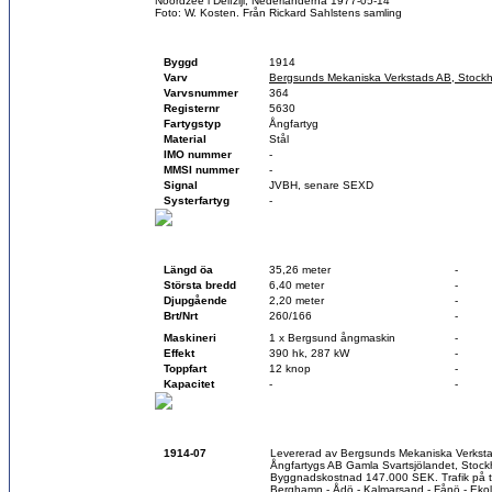
Noordzee i Delfzijl, Nederländerna 1977-05-14
Foto: W. Kosten. Från Rickard Sahlstens samling
Fartygsfakta
Byggd
1914
Varv
Bergsunds Mekaniska Verkstads AB, Stock
Varvsnummer
364
Registernr
5630
Fartygstyp
Ångfartyg
Material
Stål
IMO nummer
-
MMSI nummer
-
Signal
JVBH, senare SEXD
Systerfartyg
-
Teknisk data
Vid byggnation
Idag
Längd öa
35,26 meter
-
Största bredd
6,40 meter
-
Djupgående
2,20 meter
-
Brt/Nrt
260/166
-
Maskineri
1 x Bergsund ångmaskin
-
Effekt
390 hk, 287 kW
-
Toppfart
12 knop
-
Kapacitet
-
-
Historik
1914-07
Levererad av Bergsunds Mekaniska Verks
Ångfartygs AB Gamla Svartsjölandet, Stock
Byggnadskostnad 147.000 SEK. Trafik på t
Berghamn - Ådö - Kalmarsand - Fånö - Eko