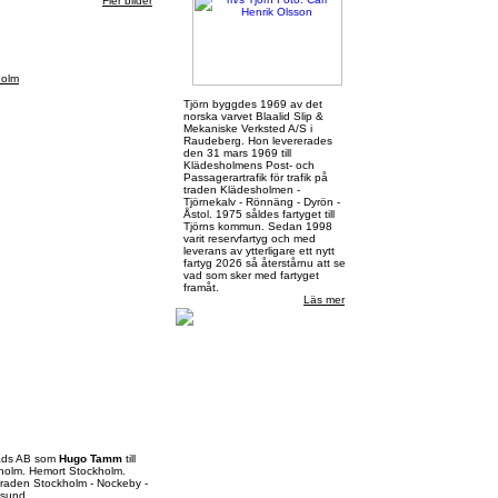
Fler bilder
holm
Tjörn byggdes 1969 av det
norska varvet Blaalid Slip &
Mekaniske Verksted A/S i
Raudeberg. Hon levererades
den 31 mars 1969 till
Klädesholmens Post- och
Passagerartrafik för trafik på
traden Klädesholmen -
Tjörnekalv - Rönnäng - Dyrön -
Åstol. 1975 såldes fartyget till
Tjörns kommun. Sedan 1998
varit reservfartyg och med
leverans av ytterligare ett nytt
fartyg 2026 så återstårnu att se
vad som sker med fartyget
framåt.
Läs mer
tads AB som
Hugo Tamm
till
holm. Hemort Stockholm.
raden Stockholm - Nockeby -
lsund.