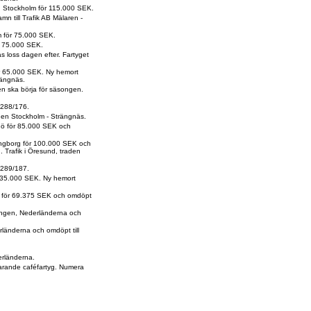
ja, Stockholm för 115.000 SEK.
mn till Trafik AB Mälaren -
m för 75.000 SEK.
ör 75.000 SEK.
s loss dagen efter. Fartyget
ör 65.000 SEK. Ny hemort
rängnäs.
en ska börja för säsongen.
 288/176.
raden Stockholm - Strängnäs.
ngö för 85.000 SEK och
singborg för 100.000 SEK och
. Trafik i Öresund, traden
 289/187.
 235.000 SEK. Ny hemort
ma för 69.375 SEK och omdöpt
ssingen, Nederländerna och
erländerna och omdöpt till
erländerna.
rfarande caféfartyg. Numera