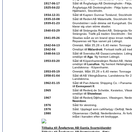
1917-06-17
Såld till Ångfartygs AB Drottningholm - Fitt
1925-04-22
Ångfartygs AB Drottningholm - Fittja byter na
Hjälmaren, Stockholm.
1934-12-31
Såld till Kapten Gunnar Torslund, Stockhol
1935-10-08
Såld till Rederi AB Mälartrafik, Stockholm f
1939-01-23
Grundstöter i svår dimma vid Kungshatt. Dra
klarar sig utan större skador.
1940-03-29
Såld till Strängnäs Rederi AB, Strängnäs f
Strängnäs. Trafik på traden Stockholm - St
1941-05-26
Skadas svårt av en brand strax innan trafik
Repareras vid Nya varvet på Lidingö.
1942-04-13
Ommätt. Mått 35,26 x 6,40 meter. Tonnage
1942-04
Omdöpt till
Mälardrott
. Fortsatt trafik på t
1948-04-13
Såld till Svenska AB Gasaccumulator, Lidi
omdöpt till
Aga
. Ny hemort Lidingö.
1953-03-20
Såld till Köpenhamnslinjen Rederi AB, Hel
omdöpt till
Lucullus
. Ny hemort Helsingborg
Landskrona - Köpenhamn.
1953-05-19
Ommätt. Mått 35,26 x 6,40 meter. Tonnage
1958-01-04
Såld till AB Vikingbåtarna, Landskrona för
Landskrona.
1962-01-15
Såld till Pan Atlantic Shipping Co. i Pana
till
Eemspoort II
.
1965
Såld till Rederij de Schelde, Kesteloo, Vli
omdöpt till
Showboat
.
1967
Såld till Rederij Dijkhuizen, Vlissingen, Ned
Noordzee
.
1976
Såld för skrotning.
1976
Såld. Upplagd som caféfartyg i Delfzijl, Ned
1980
Observeras i Delfzijl, Nederländerna. Är fo
inlåst i kanalen efter ett brobygge.
Tillbaka till Ångfartygs AB Gamla Svartsjölandet
Tillbaka till Ångfartygs AB Drottningholm - Fittja