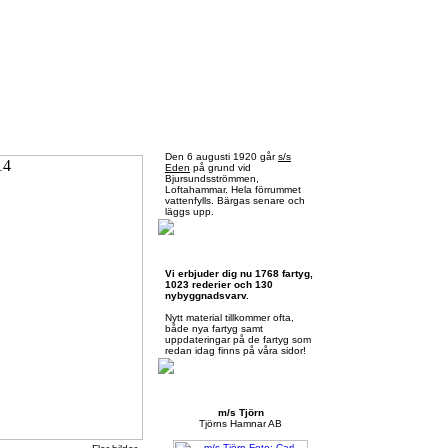
Torsdag 6 augusti 2026
Den 6 augusti 1920 går
s/s
Eden
på grund vid
Bjursundsströmmen,
Loftahammar. Hela förrummet
vattenfylls. Bärgas senare och
läggs upp.
Skärgårdsbåtar.se
Vi erbjuder dig nu 1768 fartyg,
1023 rederier och 130
nybyggnadsvarv.
Nytt material tillkommer ofta,
både nya fartyg samt
uppdateringar på de fartyg som
redan idag finns på våra sidor!
Månadens presentation
m/s Tjörn
Tjörns Hamnar AB