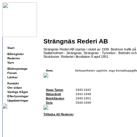
Strängnäs Rederi AB
Navigering
Start
Strängnäs Rederi AB startas i slutet av 1939. Bedriver trafik p
Stallarholmen - Strängnäs, Strängnäs - Tynnelsö - Botholm och
Båtregister
Skokloster. Rederiet i likvidation 9 april 1951.
Rederier
Varv
Kontaktuppgifter
Bildreportage
Anm.
Verksamheten upphört, inga kontaktuppgifte
Forum
Länkar
Fartyg
Kontakt
Om sidan
Hugo Tamm
1940-1942
Vanliga frågor
Mälardrott
1942-1948
Efterlysningar
Björkfjärden
1940-1951
Uppdateringar
Sela
1946-1949
Tillbaka till Rederier