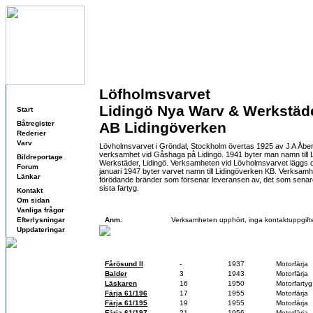
Löfholmsvarvet
Navigering
Lidingö Nya Warv & Werkstäd
Start
Båtregister
AB Lidingöverken
Rederier
Varv
Lövholmsvarvet i Gröndal, Stockholm övertas 1925 av J A Åbe
verksamhet vid Gåshaga på Lidingö. 1941 byter man namn till
Bildreportage
Werkstäder, Lidingö. Verksamheten vid Lövholmsvarvet läggs de
Forum
januari 1947 byter varvet namn till Lidingöverken KB. Verksamh
Länkar
förödande bränder som försenar leveransen av, det som senare 
sista fartyg.
Kontakt
Om sidan
Kontaktuppgifter
Vanliga frågor
Efterlysningar
Anm.
Verksamheten upphört, inga kontaktuppgifte
Uppdateringar
Fartyg
Varvsnr
Byggår
Fartygstyp
Fårösund II
-
1937
Motorfärja
Balder
3
1943
Motorfärja
Läskaren
16
1950
Motorfartyg
Färja 61/196
17
1955
Motorfärja
Färja 61/195
19
1955
Motorfärja
Färja 61/197
21
1956
Motorfärja