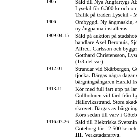
1905
Såld till Nya Ångfartygs A
Lysekil för 6.300 kr och om
Trafik på traden Lysekil - 
1906
Ombyggd. Ny ångmaskin, 4
ny ångpanna installeras.
1909-04-15
Såld på auktion på stadshotel
handlare Axel Beronuis, Sj
Alfred. Carlsson och byggm
Gotthard Christensson, Lyse
(1/3-del var).
1912-01
Strandar vid Skårbergen, G
tjocka. Bärgas några dagar 
bärgningsångaren Harald fr
1913-11
Kör med full fart upp på l
Gullholmen vid färd från Lys
Hälleviksstrand. Stora sk
skrovet. Bärgas av bärgnin
Körs sedan till varv i Göteb
1916-07-26
Såld till Elektriska Svets
Göteborg för 12.500 kr och
III
. Verkstadsfartyg.