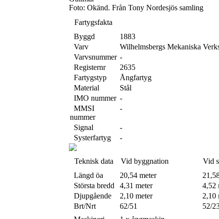
Foto: Okänd. Från Tony Nordesjös samling
Fartygsfakta
Byggd
1883
Varv
Wilhelmsbergs Mekaniska Verks
Varvsnummer
-
Registernr
2635
Fartygstyp
Ångfartyg
Material
Stål
IMO nummer
-
MMSI
-
nummer
Signal
-
Systerfartyg
-
Teknisk data
Vid byggnation
Vid 
Längd öa
20,54 meter
21,5
Största bredd
4,31 meter
4,52 
Djupgående
2,10 meter
2,10 
Brt/Nrt
62/51
52/2