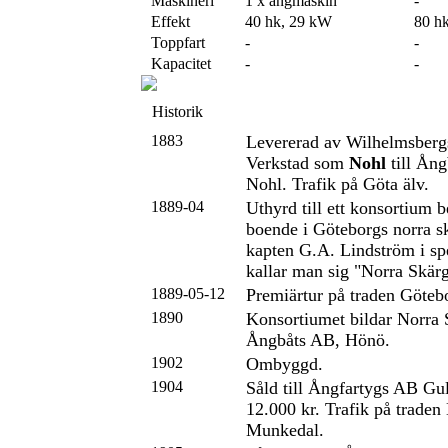
Maskineri
1 x ångmaskin
-
Effekt
40 hk, 29 kW
80 h
Toppfart
-
-
Kapacitet
-
-
Historik
1883
Levererad av Wilhelmsber
Verkstad som
Nohl
till Ån
Nohl. Trafik på Göta älv.
1889-04
Uthyrd till ett konsortium 
boende i Göteborgs norra 
kapten G.A. Lindström i sp
kallar man sig "Norra Skärg
1889-05-12
Premiärtur på traden Göteb
1890
Konsortiumet bildar Norra 
Ångbåts AB, Hönö.
1902
Ombyggd.
1904
Såld till Ångfartygs AB Gul
12.000 kr. Trafik på traden 
Munkedal.