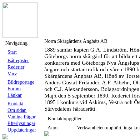
Norra Skärgårdens Ångbåts AB
Navigering
1889 samlar kapten G.A. Lindström, Hönö 
Start
Göteborgs norra skärgård för att bilda ett
Båtregister
konkurrera med Göteborgs Nya Ångslups 
Rederier
ångare och startar trafik och våren 1890 b
Varv
Skärgårdens Ångbåts AB, Hönö av Torste
Bildreportage
Anders Gustaf Friländer, A.F. Albehn, Ol
Forum
och C.J. Alexandersson. Bolagsordningen 
Länkar
Maj:t den 5 september 1890. Rederiet förs
1895 i konkurs vid Askims, Vestra och Ös
Kontakt
Säfvedalens häradsrätt.
Om sidan
Vanliga frågor
Kontaktuppgifter
Efterlysningar
Anm.
Verksamheten upphört, inga kon
Uppdateringar