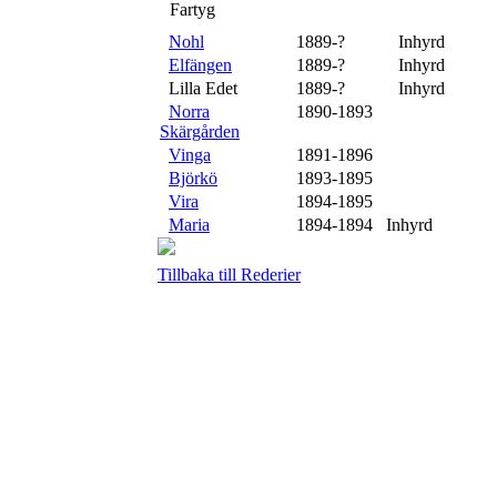
Fartyg
Nohl
1889-?
XXX
Inhyrd
Elfängen
1889-?
XXX
Inhyrd
Lilla Edet
1889-?
XXX
Inhyrd
Norra
1890-1893
Skärgården
Vinga
1891-1896
Björkö
1893-1895
Vira
1894-1895
Maria
1894-1894 Inhyrd
Tillbaka till Rederier