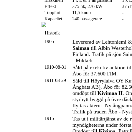
Maskineri
1 x L & T ångmaskin
1 x 
Effekt
375 hk, 276 kW
375 
Toppfart
11,5 knop
-
Kapacitet
240 passagerare
-
Historik
1905
Levererad av Lehtoniemi &
Saimaa
till Albin Westerho
Finland. Trafik på sjön Sai
- Mikkeli
1910-08-31
Såld på exekutiv auktion ti
Åbo för 37.600 FIM.
1911-03-29
Såld till Höyrylaiva OY Ku
Ångbåts AB), Åbo för 82.
omdöpt till
Kivimaa II
. O
styrhytt byggd på övre däc
flyttas akterut. Ny ångpanna
Trafik på traden Åbo - Nyst
1915
Tas ut i militärtjänst av de 
myndigheterna under första 
Omdöpt till
Kivima
. Patrul