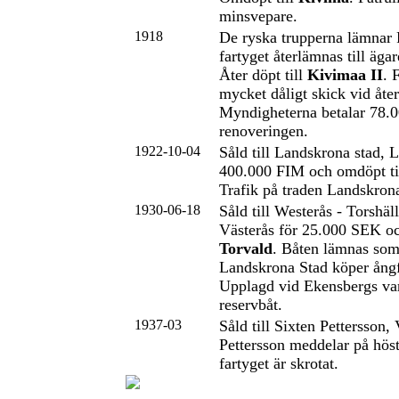
minsvepare.
1918
De ryska trupperna lämnar 
fartyget återlämnas till äga
Åter döpt till
Kivimaa II
. 
mycket dåligt skick vid åte
Myndigheterna betalar 78.
renoveringen.
1922-10-04
Såld till Landskrona stad, 
400.000 FIM och omdöpt ti
Trafik på traden Landskro
1930-06-18
Såld till Westerås - Torshä
Västerås för 25.000 SEK oc
Torvald
. Båten lämnas som
Landskrona Stad köper ång
Upplagd vid Ekensbergs va
reservbåt.
1937-03
Såld till Sixten Pettersson,
Pettersson meddelar på höst
fartyget är skrotat.