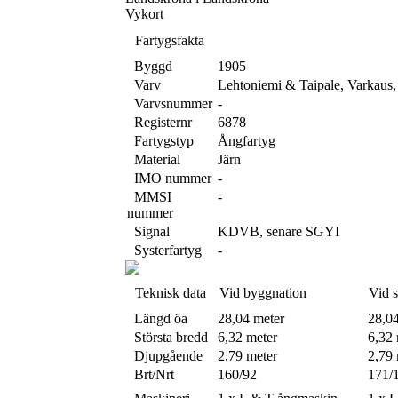
Vykort
Fartygsfakta
Byggd
1905
Varv
Lehtoniemi & Taipale, Varkaus,
Varvsnummer
-
Registernr
6878
Fartygstyp
Ångfartyg
Material
Järn
IMO nummer
-
MMSI
-
nummer
Signal
KDVB, senare SGYI
Systerfartyg
-
Teknisk data
Vid byggnation
Vid 
Längd öa
28,04 meter
28,0
Största bredd
6,32 meter
6,32 
Djupgående
2,79 meter
2,79 
Brt/Nrt
160/92
171/