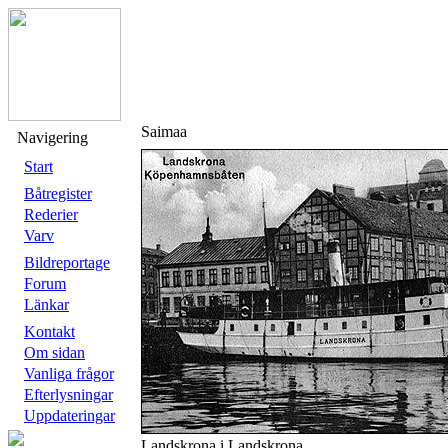
Saimaa
Navigering
Start
Båtregister
Rederier
Varv
Bildreportage
Forum
Länkar
Kontakt
Om sidan
Vanliga frågor
Efterlysningar
Uppdateringar
Landskrona i Landskrona