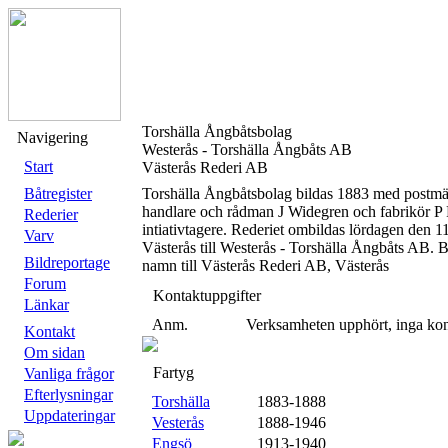
Torshälla Ångbåtsbolag
Navigering
Westerås - Torshälla Ångbåts AB
Start
Västerås Rederi AB
Båtregister
Torshälla Ångbåtsbolag bildas 1883 med postmäs
handlare och rådman J Widegren och fabrikör P
Rederier
intiativtagere. Rederiet ombildas lördagen den 11
Varv
Västerås till Westerås - Torshälla Ångbåts AB. 
Bildreportage
namn till Västerås Rederi AB, Västerås
Forum
Kontaktuppgifter
Länkar
Anm.
Verksamheten upphört, inga kon
Kontakt
Om sidan
Fartyg
Vanliga frågor
Efterlysningar
Torshälla
1883-1888
Uppdateringar
Vesterås
1888-1946
Engsö
1913-1940