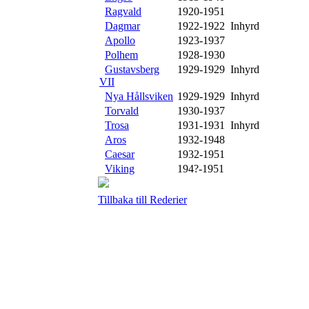
Ragvald
1920-1951
Dagmar
1922-1922 Inhyrd
Apollo
1923-1937
Polhem
1928-1930
Gustavsberg
1929-1929 Inhyrd
VII
Nya Hållsviken
1929-1929 Inhyrd
Torvald
1930-1937
Trosa
1931-1931 Inhyrd
Aros
1932-1948
Caesar
1932-1951
Viking
194?-1951
Tillbaka till Rederier