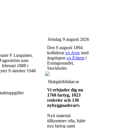
Söndag 9 augusti 2026
Den 9 augusti 1894
kolliderar
s/s Aros
med
tare F Linquister,
ångslupen
s/s Ejdern
i
 Fagerström som
Essingesundet,
 februari 1888 i
Stockholm
Byter 9 oktober 1948
Skärgårdsbåtar.se
Vi erbjuder dig nu
taktuppgifter.
1768 fartyg, 1023
rederier och 130
nybyggnadsvarv.
Nytt material
tillkommer ofta, både
nya fartyg samt