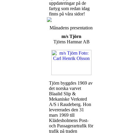
uppdateringar på de
fartyg som redan idag
finns på våra sidor!
Månadens presentation
m/s Tjörn
Tjörns Hamnar AB
Tjörn byggdes 1969 av
det norska varvet
Blaalid Slip &
Mekaniske Verksted
A/S i Raudeberg. Hon
levererades den 31
mars 1969 till
Klädesholmens Post-
och Passagerartrafik för
trafik på traden