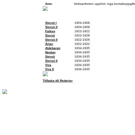
Anm.
Verksamheten upphört, inga kontaktuppgifte
Fartyg
Styrsö I
1904-1908
Styrsö II
1904-1908
Falken
1922-1922
Styrsö
1922-1928
Styrsö II
1922-1928
Ärlan
1922-1922
Aldebaran
1934-1935
Neptun
1934-1935
Styrsö
1934-1935
Styrsö II
1934-1935
Vira
1934-1935
Vira II
1934-1935
Tillbaka till Rederier