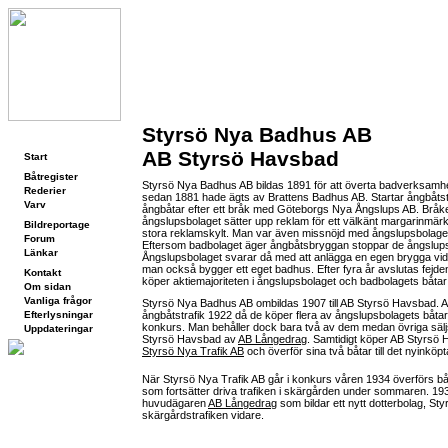
Styrsö Nya Badhus AB
Navigering
AB Styrsö Havsbad
Start
Båtregister
Styrsö Nya Badhus AB bildas 1891 för att överta badverksamh
Rederier
sedan 1881 hade ägts av Brattens Badhus AB. Startar ångbåts
Varv
ångbåtar efter ett bråk med Göteborgs Nya Ångslups AB. Bråket
ångslupsbolaget sätter upp reklam för ett välkänt margarinmä
Bildreportage
stora reklamskylt. Man var även missnöjd med ångslupsbolagets b
Forum
Eftersom badbolaget äger ångbåtsbryggan stoppar de ångslupsbol
Länkar
Ångslupsbolaget svarar då med att anlägga en egen brygga vid
man också bygger ett eget badhus. Efter fyra år avslutas fejd
Kontakt
köper aktiemajoriteten i ångslupsbolaget och badbolagets båtar 
Om sidan
Vanliga frågor
Styrsö Nya Badhus AB ombildas 1907 till AB Styrsö Havsbad. 
Efterlysningar
ångbåtstrafik 1922 då de köper flera av ångslupsbolagets båtar ef
konkurs. Man behåller dock bara två av dem medan övriga sälj
Uppdateringar
Styrsö Havsbad av
AB Långedrag
. Samtidigt köper AB Styrsö 
Styrsö Nya Trafik AB
och överför sina två båtar till det nyinköpt
När Styrsö Nya Trafik AB går i konkurs våren 1934 överförs bå
som fortsätter driva trafiken i skärgården under sommaren. 1935 
huvudägaren
AB Långedrag
som bildar ett nytt dotterbolag, Styr
skärgårdstrafiken vidare.
Kontaktuppgifter