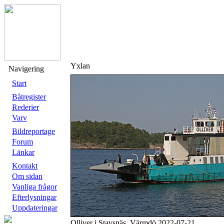
Yxlan
Navigering
Start
Båtregister
Rederier
Varv
Bildreportage
Forum
Länkar
Kontakt
Om sidan
Vanliga frågor
Efterlysningar
Uppdateringar
Olliver i Stavsnäs, Värmdö 2022-07-21