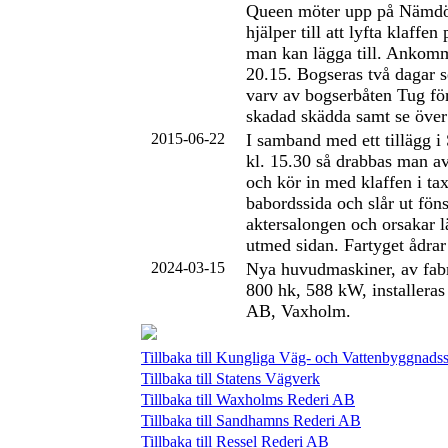
Queen möter upp på Nämdö
hjälper till att lyfta klaffen
man kan lägga till. Ankomm
20.15. Bogseras två dagar s
varv av bogserbåten Tug för
skadad skädda samt se över
2015-06-22
I samband med ett tillägg 
kl. 15.30 så drabbas man av 
och kör in med klaffen i ta
babordssida och slår ut föns
aktersalongen och orsakar l
utmed sidan. Fartyget ådrar
2024-03-15
Nya huvudmaskiner, av fabr
800 hk, 588 kW, installera
AB, Vaxholm.
Tillbaka till Kungliga Väg- och Vattenbyggnadss
Tillbaka till Statens Vägverk
Tillbaka till Waxholms Rederi AB
Tillbaka till Sandhamns Rederi AB
Tillbaka till Ressel Rederi AB