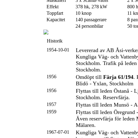
Maskineri
3 x Scania-Vabis
2 x S
Effekt
378 hk, 278 kW
800 
Toppfart
10 knop
11 k
Kapacitet
140 passagerare
8 pas
24 personbilar
50 to
Historik
1954-10-01
Levererad av AB Åsi-verk
Kungliga Väg- och Vattenb
Stockholm. Trafik på leden
Stockholm.
1956
Omdöpt till
Färja 61/194
. 
Blidö - Yxlan, Stockholm
1956
Flyttas till leden Östanå - L
Stockholm. Reservfärja.
1957
Flyttas till leden Munsö - 
1959
Flyttas till leden Öregrund
Även reservfärja för leden
Mälaren.
1967-07-01
Kungliga Väg- och Vattenb