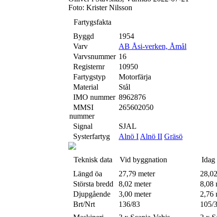
Foto: Krister Nilsson
Fartygsfakta
Byggd
1954
Varv
AB Åsi-verken, Åmål
Varvsnummer
16
Registernr
10950
Fartygstyp
Motorfärja
Material
Stål
IMO nummer
8962876
MMSI
265602050
nummer
Signal
SJAL
Systerfartyg
Alnö I
Alnö II
Gräsö
Teknisk data
Vid byggnation
Idag
Längd öa
27,79 meter
28,02
Största bredd
8,02 meter
8,08 
Djupgående
3,00 meter
2,76 
Brt/Nrt
136/83
105/