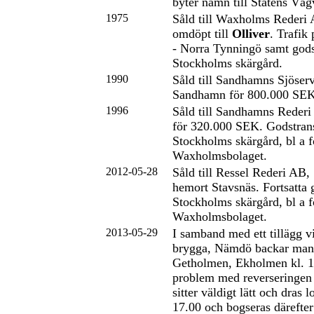
byter namn till Statens Vä
1975
Såld till Waxholms Rederi
omdöpt till
Olliver
. Trafik
- Norra Tynningö samt godst
Stockholms skärgård.
1990
Såld till Sandhamns Sjöser
Sandhamn för 800.000 SEK
1996
Såld till Sandhamns Reder
för 320.000 SEK. Godstrans
Stockholms skärgård, bl a f
Waxholmsbolaget.
2012-05-28
Såld till Ressel Rederi AB
hemort Stavsnäs. Fortsatta 
Stockholms skärgård, bl a f
Waxholmsbolaget.
2013-05-29
I samband med ett tillägg 
brygga, Nämdö backar man
Getholmen, Ekholmen kl. 1
problem med reverseringen
sitter väldigt lätt och dras l
17.00 och bogseras därefter 