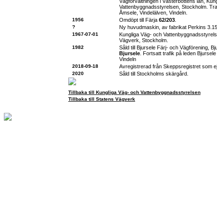
Vägförvaltningen i Västerbottens län, Kun
Vattenbyggnadsstyrelsen, Stockholm. Traf
Åmsele, Vindelälven, Vindeln.
1956
Omdöpt till Färja
62/203
.
?
Ny huvudmaskin, av fabrikat Perkins 3.152
1967-07-01
Kungliga Väg- och Vattenbyggnadsstyrelse
Vägverk, Stockholm.
1982
Såld till Bjursele Färj- och Vägförening, Bj
Bjursele
. Fortsatt trafik på leden Bjursel
Vindeln
2018-09-18
Avregistrerad från Skeppsregistret som ej 
2020
Såld till Stockholms skärgård.
Tillbaka till Kungliga Väg- och Vattenbyggnadsstyrelsen
Tillbaka till Statens Vägverk