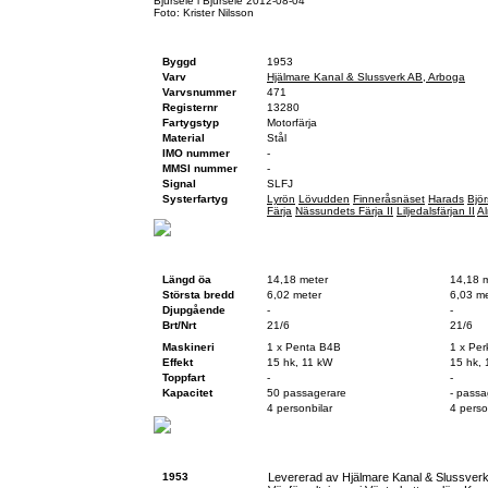
Bjursele i Bjursele 2012-08-04
Foto: Krister Nilsson
Fartygsfakta
Byggd
1953
Varv
Hjälmare Kanal & Slussverk AB, Arboga
Varvsnummer
471
Registernr
13280
Fartygstyp
Motorfärja
Material
Stål
IMO nummer
-
MMSI nummer
-
Signal
SLFJ
Systerfartyg
Lyrön
Lövudden
Finneråsnäset
Harads
Björ
Färja
Nässundets Färja II
Liljedalsfärjan II
Al
Teknisk data
Vid byggnation
Idag
Längd öa
14,18 meter
14,18 
Största bredd
6,02 meter
6,03 me
Djupgående
-
-
Brt/Nrt
21/6
21/6
Maskineri
1 x Penta B4B
1 x Per
Effekt
15 hk, 11 kW
15 hk, 
Toppfart
-
-
Kapacitet
50 passagerare
- passa
4 personbilar
4 perso
Historik
1953
Levererad av Hjälmare Kanal & Slussve