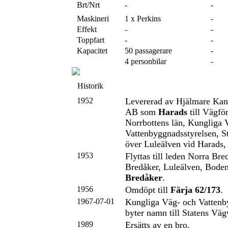
Brt/Nrt
-
-
Maskineri
1 x Perkins
-
Effekt
-
-
Toppfart
-
-
Kapacitet
50 passagerare
-
4 personbilar
-
Historik
1952
Levererad av Hjälmare Kan
AB som
Harads
till Vägför
Norrbottens län, Kungliga 
Vattenbyggnadsstyrelsen, S
över Luleälven vid Harads,
1953
Flyttas till leden Norra Bre
Bredåker, Luleälven, Boden
Bredåker
.
1956
Omdöpt till
Färja 62/173
.
1967-07-01
Kungliga Väg- och Vattenb
byter namn till Statens Vä
1989
Ersätts av en bro.