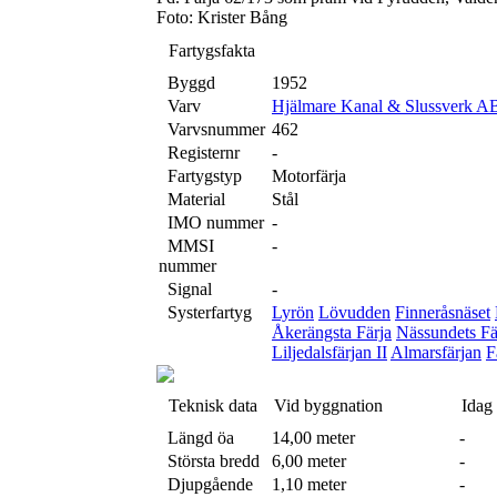
Foto: Krister Bång
Fartygsfakta
Byggd
1952
Varv
Hjälmare Kanal & Slussverk A
Varvsnummer
462
Registernr
-
Fartygstyp
Motorfärja
Material
Stål
IMO nummer
-
MMSI
-
nummer
Signal
-
Systerfartyg
Lyrön
Lövudden
Finneråsnäset
Åkerängsta Färja
Nässundets Fär
Liljedalsfärjan II
Almarsfärjan
F
Teknisk data
Vid byggnation
Idag
Längd öa
14,00 meter
-
Största bredd
6,00 meter
-
Djupgående
1,10 meter
-