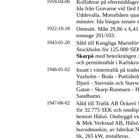
1918-04-06
Kolliderar på eftermiddag
Ida från Gravarne vid färd 
Uddevalla. Motorbåten sjun
minuter. Ida bärgas senar
1922-10-18
Ommätt. Mått 29,86 x 6,41 
tonnage 201/103.
1943-01-20
Såld till Kungliga Marinför
Stockholm för 125.000 SEK
Skarpö
med beteckningen J
och permitentbåt i Karlskr
1946-01-02
Insatt i vintertrafik på tra
Vaxholm - Boda - Puttisho
Djurö - Stavsnäs och Stavsn
Gatan - Skarp-Runmarn - H
Sandhamn.
1947-06-02
Såld till Trafik AB Öckerö
för 32.775 SEK och omdöpt
hemort Hälsö. Ombyggd vid
& Mek Verkstad AB, Hälsö.
huvudmaskin, av fabrikat
hk, 265 kW, installeras.