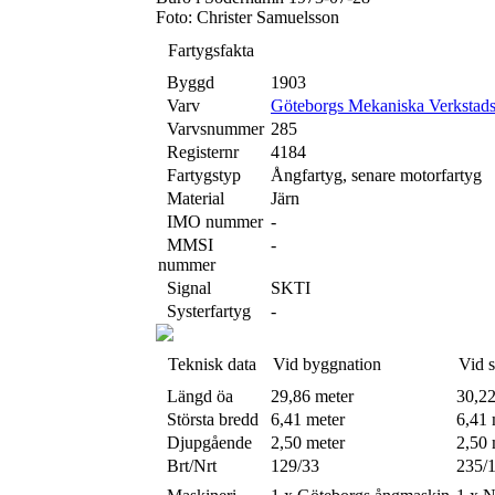
Foto: Christer Samuelsson
Fartygsfakta
Byggd
1903
Varv
Göteborgs Mekaniska Verkstad
Varvsnummer
285
Registernr
4184
Fartygstyp
Ångfartyg, senare motorfartyg
Material
Järn
IMO nummer
-
MMSI
-
nummer
Signal
SKTI
Systerfartyg
-
Teknisk data
Vid byggnation
Vid 
Längd öa
29,86 meter
30,22
Största bredd
6,41 meter
6,41 
Djupgående
2,50 meter
2,50 
Brt/Nrt
129/33
235/