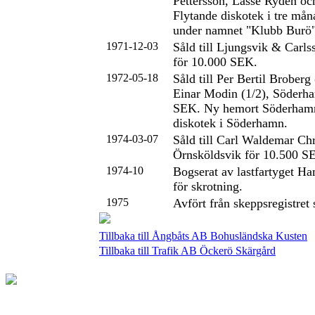
Pettersson, Lasse Rydén och
Flytande diskotek i tre mån
under namnet "Klubb Burö"
1971-12-03
Såld till Ljungsvik & Carl
för 10.000 SEK.
1972-05-18
Såld till Per Bertil Broberg
Einar Modin (1/2), Söderh
SEK. Ny hemort Söderhamn
diskotek i Söderhamn.
1974-03-07
Såld till Carl Waldemar Chr
Örnsköldsvik för 10.500 S
1974-10
Bogserat av lastfartyget Ha
för skrotning.
1975
Avfört från skeppsregistret
Tillbaka till Ångbåts AB Bohusländska Kusten
Tillbaka till Trafik AB Öckerö Skärgård