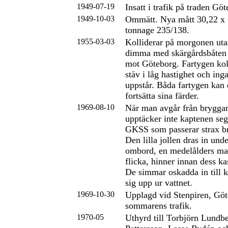
1949-07-19
Insatt i trafik på traden Gö
1949-10-03
Ommätt. Nya mått 30,22 x 
tonnage 235/138.
1955-03-03
Kolliderar på morgonen utan
dimma med skärgårdsbåten 
mot Göteborg. Fartygen kol
stäv i låg hastighet och ing
uppstår. Båda fartygen kan 
fortsätta sina färder.
1969-08-10
När man avgår från bryggan
upptäcker inte kaptenen seg
GKSS som passerar strax br
Den lilla jollen dras in un
ombord, en medelålders man
flicka, hinner innan dess ka
De simmar oskadda in till k
sig upp ur vattnet.
1969-10-30
Upplagd vid Stenpiren, Göt
sommarens trafik.
1970-05
Uthyrd till Torbjörn Lundbe