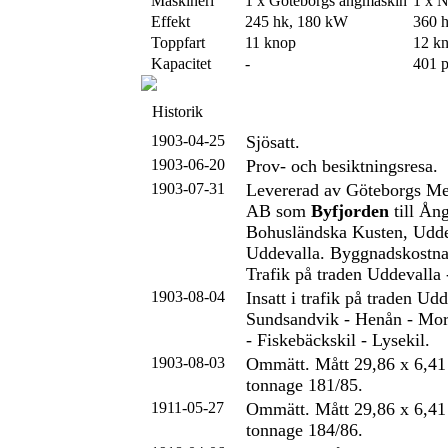
Maskineri
1 x Göteborgs ångmaskin
1 x 
Effekt
245 hk, 180 kW
360 
Toppfart
11 knop
12 k
Kapacitet
-
401 p
Historik
1903-04-25
Sjösatt.
1903-06-20
Prov- och besiktningsresa.
1903-07-31
Levererad av Göteborgs Me
AB som
Byfjorden
till Ån
Bohusländska Kusten, Udde
Uddevalla. Byggnadskostn
Trafik på traden Uddevalla 
1903-08-04
Insatt i trafik på traden Udd
Sundsandvik - Henån - Mor
- Fiskebäckskil - Lysekil.
1903-08-03
Ommätt. Mått 29,86 x 6,41 
tonnage 181/85.
1911-05-27
Ommätt. Mått 29,86 x 6,41 
tonnage 184/86.