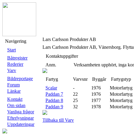
Lars Carlsson Produkter AB
Navigering
Lars Carlsson Produkter AB, Vänersborg. Flyttar
Start
Kontaktuppgifter
Båtregister
Rederier
Anm.
Verksamheten upphört, inga kon
Varv
Bildreportage
Fartyg
Varvsnr
Byggår
Fartygstyp
Forum
Scalar
-
1976
Motorfartyg
Länkar
Paddan 7
22
1976
Motorfartyg
Kontakt
Paddan 8
25
1977
Motorfartyg
Om sidan
Paddan 9
32
1978
Motorfartyg
Vanliga frågor
Efterlysningar
Tillbaka till Varv
Uppdateringar