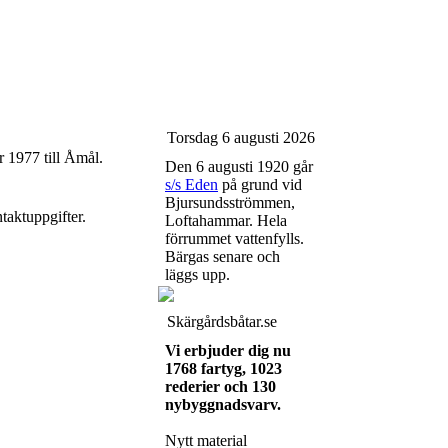
Torsdag 6 augusti 2026
 1977 till Åmål.
Den 6 augusti 1920 går
s/s Eden
på grund vid
Bjursundsströmmen,
taktuppgifter.
Loftahammar. Hela
förrummet vattenfylls.
Bärgas senare och
läggs upp.
Skärgårdsbåtar.se
Vi erbjuder dig nu
1768 fartyg, 1023
rederier och 130
nybyggnadsvarv.
Nytt material