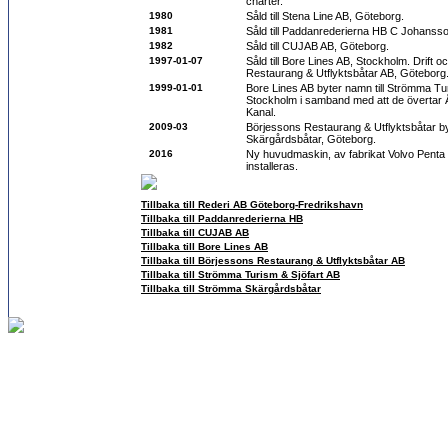
charter.
1980
Såld till Stena Line AB, Göteborg.
1981
Såld till Paddanrederierna HB C Johanss
1982
Såld till CUJAB AB, Göteborg.
1997-01-07
Såld till Bore Lines AB, Stockholm. Drift
Restaurang & Utflyktsbåtar AB, Göteborg
1999-01-01
Bore Lines AB byter namn till Strömma Tur
Stockholm i samband med att de övertar
Kanal.
2009-03
Börjessons Restaurang & Utflyktsbåtar by
Skärgårdsbåtar, Göteborg.
2016
Ny huvudmaskin, av fabrikat Volvo Penta
installeras.
Tillbaka till Rederi AB Göteborg-Fredrikshavn
Tillbaka till Paddanrederierna HB
Tillbaka till CUJAB AB
Tillbaka till Bore Lines AB
Tillbaka till Börjessons Restaurang & Utflyktsbåtar AB
Tillbaka till Strömma Turism & Sjöfart AB
Tillbaka till Strömma Skärgårdsbåtar