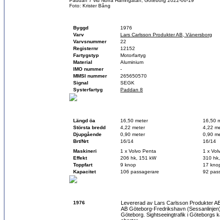
Paddan 7 vid Norra Hamngatan, Göteborg 2022-06-19
Foto: Krister Bång
Fartygsfakta
Byggd
1976
Varv
Lars Carlsson Produkter AB, Vänersborg
Varvsnummer
22
Registernr
12152
Fartygstyp
Motorfartyg
Material
Aluminium
IMO nummer
-
MMSI nummer
265650570
Signal
SEGK
Systerfartyg
Paddan 8
Teknisk data
Vid byggnation
Idag
Längd öa
16,50 meter
16,50 
Största bredd
4,22 meter
4,22 me
Djupgående
0,90 meter
0,90 me
Brt/Nrt
16/14
16/14
Maskineri
1 x Volvo Penta
1 x Vol
Effekt
206 hk, 151 kW
310 hk
Toppfart
9 knop
17 kno
Kapacitet
106 passagerare
92 pas
Historik
1976
Levererad av Lars Carlsson Produkter 
AB Göteborg-Fredrikshavn (Sessanlinjen
Göteborg. Sightseeingtrafik i Göteborgs