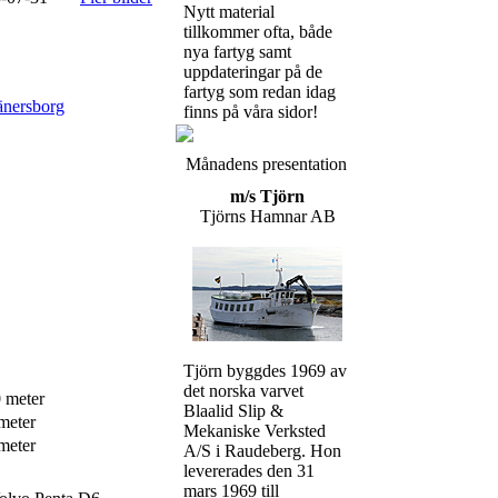
Nytt material
tillkommer ofta, både
nya fartyg samt
uppdateringar på de
fartyg som redan idag
änersborg
finns på våra sidor!
Månadens presentation
m/s Tjörn
Tjörns Hamnar AB
Tjörn byggdes 1969 av
det norska varvet
 meter
Blaalid Slip &
meter
Mekaniske Verksted
meter
A/S i Raudeberg. Hon
levererades den 31
mars 1969 till