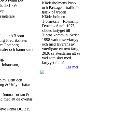
olvo Penta D6
Klädesholmens Post-
hk, 231 kW
och Passagerartrafik för
nop
trafik på traden
ssagerare
Klädesholmen -
Tjörnekalv - Rönnäng -
Dyrön - Åstol. 1975
såldes fartyget till
Tjörns kommun. Sedan
odukter AB som
1998 varit reservfartyg
org-Fredrikshavn
och med leverans av
rt Göteborg.
ytterligare ett nytt fartyg
kanaler och hamn samt
2026 så återstårnu att se
vad som sker med
rg.
fartyget framåt.
C Johansson,
Läs mer
olm. Drift och
ng & Utflyktsbåtar
 Strömma Turism &
d med att de övertar
.
olvo Penta D6, 315