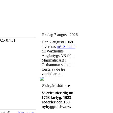
Fredag 7 augusti 2026
Den 7 augusti 1968
levereras
m/s Sunnan
till Waxholms
Ångfartygs AB från
Marimatic AB i
Östhammar som den
första av de tre
vindbåtarna.
Skärgårdsbåtar.se
Vi erbjuder dig nu
1768 fartyg, 1023
rederier och 130
nybyggnadsvarv.
5-07-31
Fler bilder