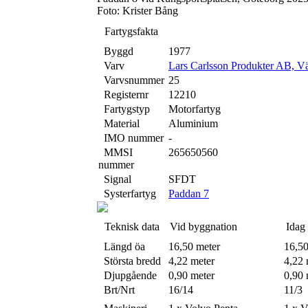
Foto: Krister Bång
Fartygsfakta
Byggd
1977
Varv
Lars Carlsson Produkter AB, V
Varvsnummer
25
Registernr
12210
Fartygstyp
Motorfartyg
Material
Aluminium
IMO nummer
-
MMSI
265650560
nummer
Signal
SFDT
Systerfartyg
Paddan 7
Teknisk data
Vid byggnation
Idag
Längd öa
16,50 meter
16,50
Största bredd
4,22 meter
4,22 
Djupgående
0,90 meter
0,90 
Brt/Nrt
16/14
11/3