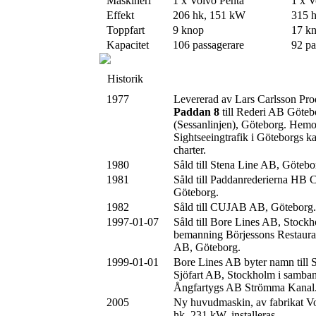
Maskineri
1 x Volvo Penta
1 x V
Effekt
206 hk, 151 kW
315 
Toppfart
9 knop
17 k
Kapacitet
106 passagerare
92 pa
Historik
1977
Levererad av Lars Carlsson Pr
Paddan 8
till Rederi AB Göteb
(Sessanlinjen), Göteborg. Hemo
Sightseeingtrafik i Göteborgs 
charter.
1980
Såld till Stena Line AB, Götebo
1981
Såld till Paddanrederierna HB 
Göteborg.
1982
Såld till CUJAB AB, Göteborg.
1997-01-07
Såld till Bore Lines AB, Stockh
bemanning Börjessons Restaura
AB, Göteborg.
1999-01-01
Bore Lines AB byter namn till
Sjöfart AB, Stockholm i samban
Ångfartygs AB Strömma Kanal
2005
Ny huvudmaskin, av fabrikat V
hk, 231 kW, installeras.