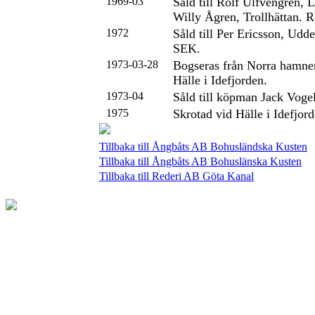
1969-03
Såld till Rolf Ulfvengren, 
Willy Ågren, Trollhättan. R
1972
Såld till Per Ericsson, Udd
SEK.
1973-03-28
Bogseras från Norra hamnen
Hälle i Idefjorden.
1973-04
Såld till köpman Jack Voge
1975
Skrotad vid Hälle i Idefjord
Tillbaka till Ångbåts AB Bohusländska Kusten
Tillbaka till Ångbåts AB Bohuslänska Kusten
Tillbaka till Rederi AB Göta Kanal