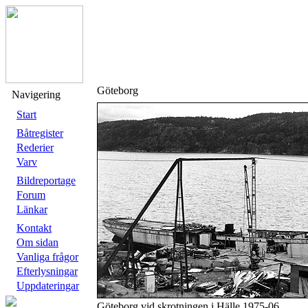
Göteborg
Navigering
Start
Båtregister
Rederier
Varv
Bildreportage
Forum
Länkar
Kontakt
Om sidan
Vanliga frågor
Efterlysningar
Uppdateringar
Göteborg vid skrotningen i Hälle 1975-06