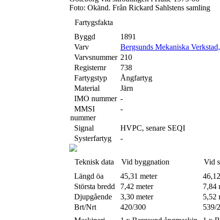
Foto: Okänd. Från Rickard Sahlstens samling
Fartygsfakta
Byggd
1891
Varv
Bergsunds Mekaniska Verkstad
Varvsnummer
210
Registernr
738
Fartygstyp
Ångfartyg
Material
Järn
IMO nummer
-
MMSI
-
nummer
Signal
HVPC, senare SEQI
Systerfartyg
-
Teknisk data
Vid byggnation
Vid 
Längd öa
45,31 meter
46,12
Största bredd
7,42 meter
7,84 
Djupgående
3,30 meter
5,52 
Brt/Nrt
420/300
539/