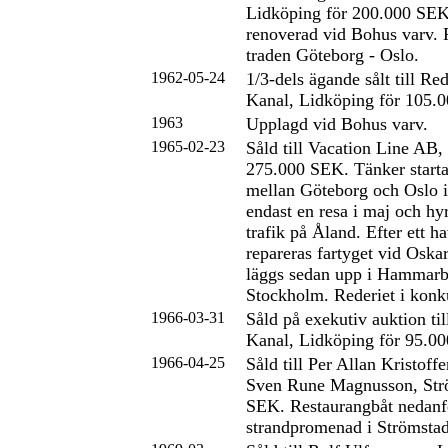
Lidköping för 200.000 SE
renoverad vid Bohus varv. F
traden Göteborg - Oslo.
1962-05-24
1/3-dels ägande sålt till R
Kanal, Lidköping för 105.
1963
Upplagd vid Bohus varv.
1965-02-23
Såld till Vacation Line AB,
275.000 SEK. Tänker starta
mellan Göteborg och Oslo 
endast en resa i maj och hyr
trafik på Åland. Efter ett 
repareras fartyget vid Osk
läggs sedan upp i Hammar
Stockholm. Rederiet i konk
1966-03-31
Såld på exekutiv auktion ti
Kanal, Lidköping för 95.0
1966-04-25
Såld till Per Allan Kristoff
Sven Rune Magnusson, Strö
SEK. Restaurangbåt nedan
strandpromenad i Strömstad