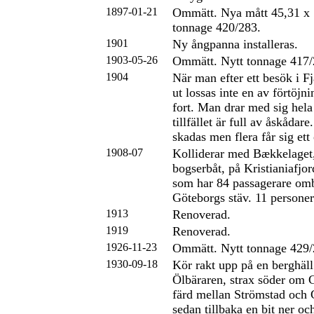
1897-01-21
Ommätt. Nya mått 45,31 x 
tonnage 420/283.
1901
Ny ångpanna installeras.
1903-05-26
Ommätt. Nytt tonnage 417/
1904
När man efter ett besök i F
ut lossas inte en av förtöjni
fort. Man drar med sig hel
tillfället är full av åskådar
skadas men flera får sig ett 
1908-07
Kolliderar med Bækkelaget
bogserbåt, på Kristianiafjo
som har 84 passagerare om
Göteborgs stäv. 11 person
1913
Renoverad.
1919
Renoverad.
1926-11-23
Ommätt. Nytt tonnage 429/
1930-09-18
Kör rakt upp på en berghäll
Ölbäraren, strax söder om 
färd mellan Strömstad och 
sedan tillbaka en bit ner oc