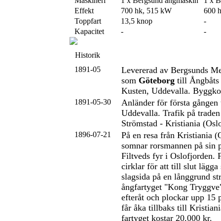
Maskineri
1 x Bergsund ångmaskin
1 x 
Effekt
700 hk, 515 kW
600 
Toppfart
13,5 knop
-
Kapacitet
-
-
Historik
1891-05
Levererad av Bergsunds Me
som
Göteborg
till Ångbåt
Kusten, Uddevalla. Byggko
1891-05-30
Anländer för första gången 
Uddevalla. Trafik på traden
Strömstad - Kristiania (Oslo
1896-07-21
På en resa från Kristiania (
somnar rorsmannen på sin p
Filtveds fyr i Oslofjorden. 
cirklar för att till slut lägg
slagsida på en långgrund st
ångfartyget "Kong Tryggve"
efteråt och plockar upp 15
får åka tillbaks till Kristia
fartyget kostar 20.000 kr.