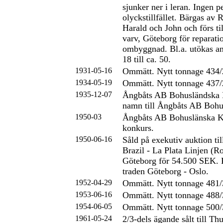
sjunker ner i leran. Ingen p
olyckstillfället. Bärgas av
Harald och John och förs t
varv, Göteborg för reparati
ombyggnad. Bl.a. utökas ant
18 till ca. 50.
1931-05-16
Ommätt. Nytt tonnage 434/
1934-05-19
Ommätt. Nytt tonnage 437/
1935-12-07
Ångbåts AB Bohusländska 
namn till Ångbåts AB Bohu
1950-03
Ångbåts AB Bohuslänska Kus
konkurs.
1950-06-16
Såld på exekutiv auktion ti
Brazil - La Plata Linjen (R
Göteborg för 54.500 SEK. Fo
traden Göteborg - Oslo.
1952-04-29
Ommätt. Nytt tonnage 481/
1953-06-16
Ommätt. Nytt tonnage 488/
1954-06-05
Ommätt. Nytt tonnage 500/
1961-05-24
2/3-dels ägande sålt till Th