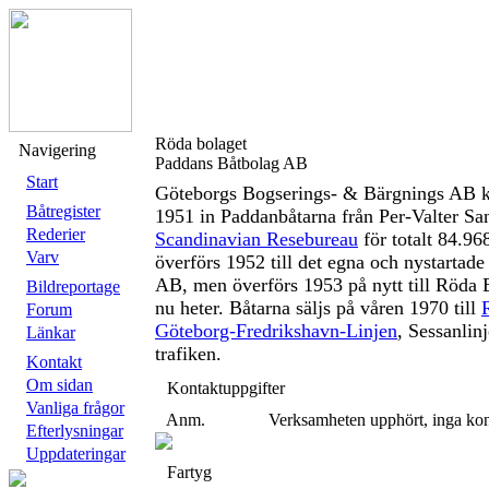
Röda bolaget
Navigering
Paddans Båtbolag AB
Start
Göteborgs Bogserings- & Bärgnings AB 
Båtregister
1951 in Paddanbåtarna från Per-Valter Sa
Rederier
Scandinavian Resebureau
för totalt 84.9
Varv
överförs 1952 till det egna och nystartad
AB, men överförs 1953 på nytt till Röda 
Bildreportage
nu heter. Båtarna säljs på våren 1970 till
Forum
Göteborg-Fredrikshavn-Linjen
, Sessanlin
Länkar
trafiken.
Kontakt
Om sidan
Kontaktuppgifter
Vanliga frågor
Anm.
Verksamheten upphört, inga kon
Efterlysningar
Uppdateringar
Fartyg