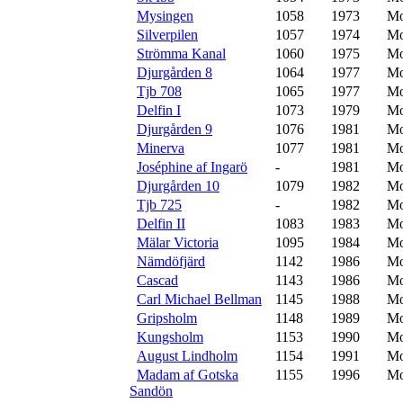
Mysingen
1058
1973
Mo
Silverpilen
1057
1974
Mo
Strömma Kanal
1060
1975
Mo
Djurgården 8
1064
1977
Mo
Tjb 708
1065
1977
Mo
Delfin I
1073
1979
Mo
Djurgården 9
1076
1981
Mo
Minerva
1077
1981
Mo
Joséphine af Ingarö
-
1981
Mo
Djurgården 10
1079
1982
Mo
Tjb 725
-
1982
Mo
Delfin II
1083
1983
Mo
Mälar Victoria
1095
1984
Mo
Nämdöfjärd
1142
1986
Mo
Cascad
1143
1986
Mo
Carl Michael Bellman
1145
1988
Mo
Gripsholm
1148
1989
Mo
Kungsholm
1153
1990
Mo
August Lindholm
1154
1991
Mo
Madam af Gotska
1155
1996
Mo
Sandön