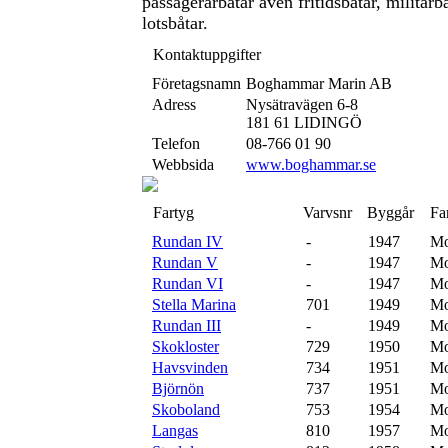
passagerarbåtar även fritidsbåtar, militärb
lotsbåtar.
Kontaktuppgifter
Företagsnamn
Boghammar Marin AB
Adress
Nysätravägen 6-8
181 61 LIDINGÖ
Telefon
08-766 01 90
Webbsida
www.boghammar.se
Fartyg
Varvsnr
Byggår
Fa
Rundan IV
-
1947
Mo
Rundan V
-
1947
Mo
Rundan VI
-
1947
Mo
Stella Marina
701
1949
Mo
Rundan III
-
1949
Mo
Skokloster
729
1950
Mo
Havsvinden
734
1951
Mo
Björnön
737
1951
Mo
Skoboland
753
1954
Mo
Langas
810
1957
Mo