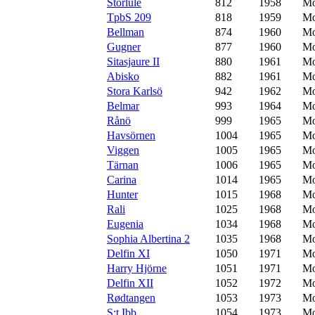
Storlule
812
1958
Mo
TpbS 209
818
1959
Mo
Bellman
874
1960
Mo
Gugner
877
1960
Mo
Sitasjaure II
880
1961
Mo
Abisko
882
1961
Mo
Stora Karlsö
942
1962
Mo
Belmar
993
1964
Mo
Rånö
999
1965
Mo
Havsörnen
1004
1965
Mo
Viggen
1005
1965
Mo
Tärnan
1006
1965
Mo
Carina
1014
1965
Mo
Hunter
1015
1968
Mo
Rali
1025
1968
Mo
Eugenia
1034
1968
Mo
Sophia Albertina 2
1035
1968
Mo
Delfin XI
1050
1971
Mo
Harry Hjörne
1051
1971
Mo
Delfin XII
1052
1972
Mo
Rødtangen
1053
1973
Mo
S:t Ibb
1054
1973
Mo