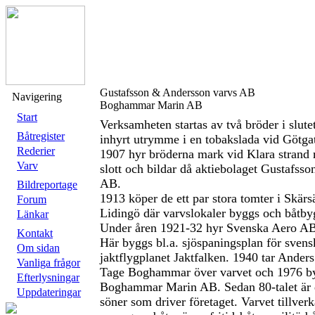
Gustafsson & Andersson varvs AB
Navigering
Boghammar Marin AB
Start
Verksamheten startas av två bröder i slutet
Båtregister
inhyrt utrymme i en tobakslada vid Götga
Rederier
1907 hyr bröderna mark vid Klara strand 
Varv
slott och bildar då aktiebolaget Gustafss
AB.
Bildreportage
1913 köper de ett par stora tomter i Skärs
Forum
Lidingö där varvslokaler byggs och båtbyg
Länkar
Under åren 1921-32 hyr Svenska Aero AB i
Kontakt
Här byggs bl.a. sjöspaningsplan för sven
Om sidan
jaktflygplanet Jaktfalken. 1940 tar Ander
Vanliga frågor
Tage Boghammar över varvet och 1976 byt
Efterlysningar
Boghammar Marin AB. Sedan 80-talet är 
Uppdateringar
söner som driver företaget. Varvet tillver